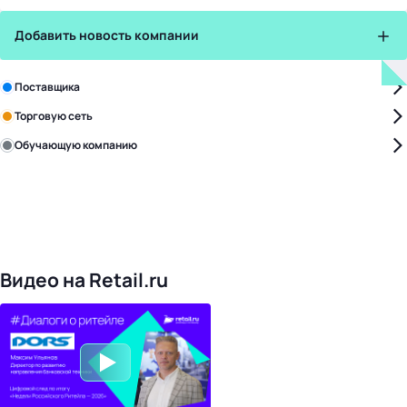
Добавить новость компании
Зарегистрируйте в бизнес-центре:
Поставщика
Торговую сеть
Обучающую компанию
Уже с нами:
4828
поставщиков
168
обучающих компаний
1022
торговые сети
476
организаторов
24
холдинги
Видео на Retail.ru