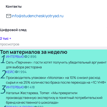
Контакты
info@studencheskiyotryad.ru
Цифровой след
2 тыс +
просмотров
Топ материалов за неделю
1
ИНТЕРВЬЮ
2 896
Сеть «Перчини»: гости хотят получить убедительный аргумент
для выбора ресторана
2
КЕЙС
1 994
Производитель упаковки «Молопак» на 10% снизил расход
сырья и на 25% количество брака после перехода на «1С:УНФ»
3
ИНТЕРВЬЮ
1 418
Наталья Жестарева, Tomer: «Мы превратили
производственную экспертизу в понятный потребительский
бренд качественного шоколада»