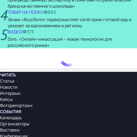
бренд качественного шоколада»
4
ТОВАР НА ПОЛКУ
663
Зачем «ВкусВилл» переосмысляет категорию готовой еды и
уезжает за вдохновением в регионы
5
ВИДЕО
373
Dors: «Онлайн-инкассация – новая технология для
российского рынка»
ЧИТАТЬ
Статьи
Новости
Интервью
Кейсы
Фоторепортажи
СОБЫТИЯ
Календарь
Организаторы
Выставки
Конференции