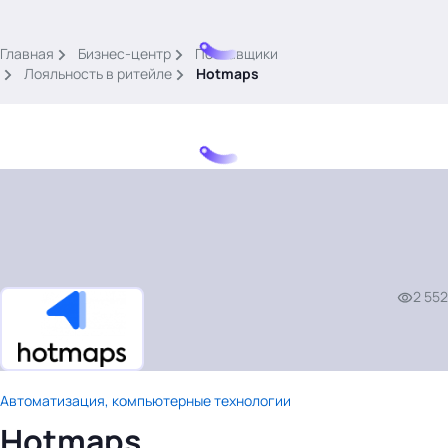
.
Главная
Бизнес-центр
Поставщики
Лояльность в ритейле
Hotmaps
Тема месяца: Автоматизация на 1С
Войти
2 552
картина дня
темы
новости
материалы
Автоматизация, компьютерные технологии
видео
Hotmaps
события