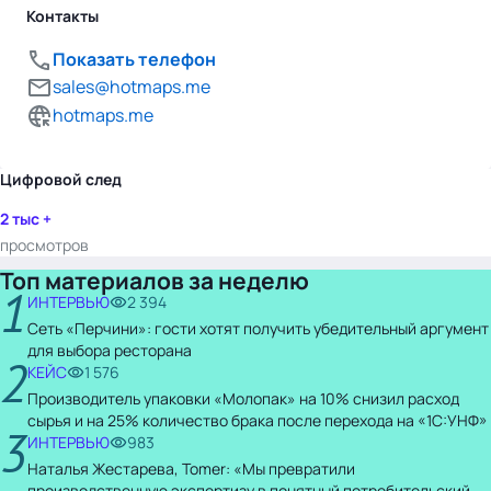
Контакты
Показать телефон
sales@hotmaps.me
hotmaps.me
Цифровой след
2 тыс +
просмотров
Топ материалов за неделю
1
ИНТЕРВЬЮ
2 394
Сеть «Перчини»: гости хотят получить убедительный аргумент
для выбора ресторана
2
КЕЙС
1 576
Производитель упаковки «Молопак» на 10% снизил расход
сырья и на 25% количество брака после перехода на «1С:УНФ»
3
ИНТЕРВЬЮ
983
Наталья Жестарева, Tomer: «Мы превратили
производственную экспертизу в понятный потребительский