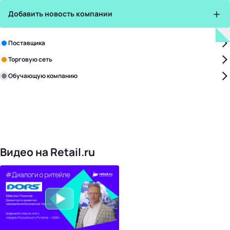
Добавить новость компании
Зарегистрируйте в бизнес-центре:
Поставщика
Торговую сеть
Обучающую компанию
Уже с нами:
4828
поставщиков
168
обучающих компаний
1022
торговые сети
476
организаторов
24
холдинги
Видео на Retail.ru