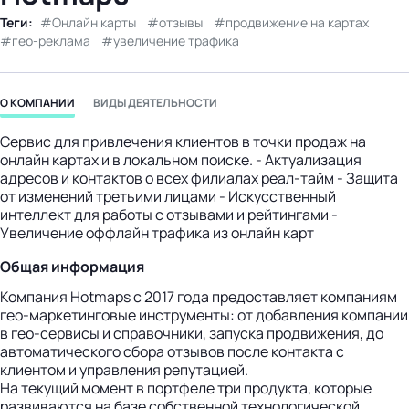
бизнес-центр
Теги:
Онлайн карты
отзывы
продвижение на картах
гео-реклама
увеличение трафика
О КОМПАНИИ
ВИДЫ ДЕЯТЕЛЬНОСТИ
Сервис для привлечения клиентов в точки продаж на
онлайн картах и в локальном поиске. - Актуализация
адресов и контактов о всех филиалах реал-тайм - Защита
от изменений третьими лицами - Искусственный
интеллект для работы с отзывами и рейтингами -
Увеличение оффлайн трафика из онлайн карт
Общая информация
Компания Hotmaps с 2017 года предоставляет компаниям
гео-маркетинговые инструменты: от добавления компании
в гео-сервисы и справочники, запуска продвижения, до
автоматического сбора отзывов после контакта с
клиентом и управления репутацией.
На текущий момент в портфеле три продукта, которые
развиваются на базе собственной технологической