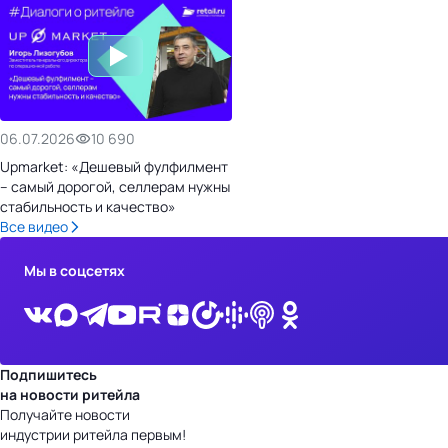
06.07.2026
10 690
Upmarket: «Дешевый фулфилмент
– самый дорогой, селлерам нужны
стабильность и качество»
Все видео
Мы в соцсетях
Подпишитесь
на новости ритейла
Получайте новости
индустрии ритейла первым!