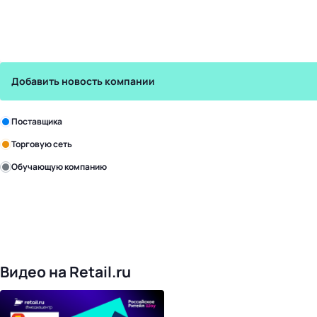
Добавить новость компании
Зарегистрируйте в бизнес-центре:
Поставщика
Торговую сеть
Обучающую компанию
Уже с нами:
4818
поставщиков
168
обучающих компаний
1017
торговых сетей
476
организаторов
24
холдинги
Видео на Retail.ru