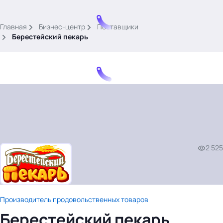
.
Главная
Бизнес-центр
Поставщики
Берестейский пекарь
Тема месяца: Автоматизация на 1С
Войти
2 525
картина дня
темы
новости
материалы
Производитель продовольственных товаров
видео
Берестейский пекарь
события