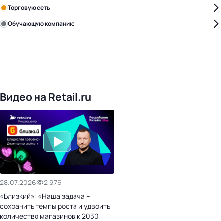
Торговую сеть
Обучающую компанию
Уже с нами:
4817
поставщиков
168
обучающих компаний
1016
торговых сетей
476
организаторов
24
холдинги
Видео на Retail.ru
28.07.2026
2 976
«Близкий»: «Наша задача –
сохранить темпы роста и удвоить
количество магазинов к 2030