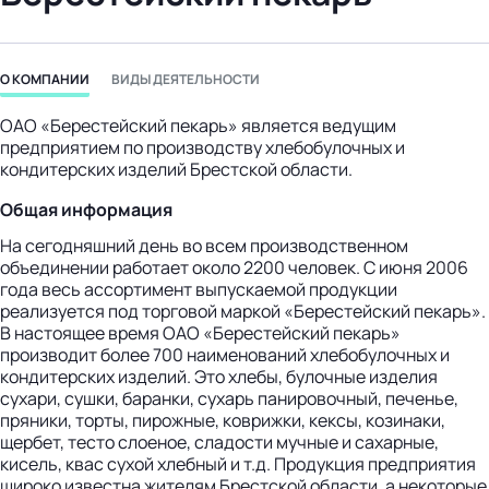
бизнес-центр
О КОМПАНИИ
ВИДЫ ДЕЯТЕЛЬНОСТИ
ОАО «Берестейский пекарь» является ведущим
предприятием по производству хлебобулочных и
кондитерских изделий Брестской области.
Общая информация
На сегодняшний день во всем производственном
объединении работает около 2200 человек. С июня 2006
года весь ассортимент выпускаемой продукции
реализуется под торговой маркой «Берестейский пекарь».
В настоящее время ОАО «Берестейский пекарь»
производит более 700 наименований хлебобулочных и
кондитерских изделий. Это хлебы, булочные изделия
сухари, сушки, баранки, сухарь панировочный, печенье,
пряники, торты, пирожные, коврижки, кексы, козинаки,
щербет, тесто слоеное, сладости мучные и сахарные,
кисель, квас сухой хлебный и т.д. Продукция предприятия
широко известна жителям Брестской области, а некоторые