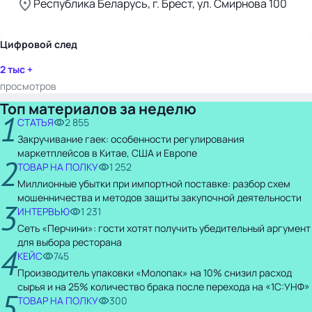
Республика Беларусь, г. Брест, ул. Смирнова 100
Цифровой след
2 тыс +
просмотров
Топ материалов за неделю
1
СТАТЬЯ
2 855
Закручивание гаек: особенности регулирования
маркетплейсов в Китае, США и Европе
2
ТОВАР НА ПОЛКУ
1 252
Миллионные убытки при импортной поставке: разбор схем
мошенничества и методов защиты закупочной деятельности
3
ИНТЕРВЬЮ
1 231
Сеть «Перчини»: гости хотят получить убедительный аргумент
для выбора ресторана
4
КЕЙС
745
Производитель упаковки «Молопак» на 10% снизил расход
сырья и на 25% количество брака после перехода на «1С:УНФ»
5
ТОВАР НА ПОЛКУ
300