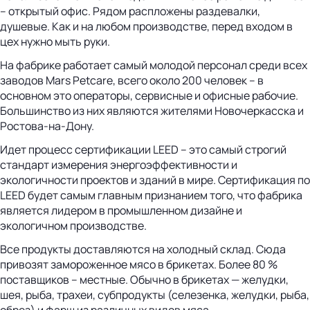
– открытый офис. Рядом распложены раздевалки,
душевые. Как и на любом производстве, перед входом в
цех нужно мыть руки.
На фабрике работает самый молодой персонал среди всех
заводов Mars Petcare, всего около 200 человек – в
основном это операторы, сервисные и офисные рабочие.
Большинство из них являются жителями Новочеркасска и
Ростова-на-Дону.
Идет процесс сертификации LEED – это самый строгий
стандарт измерения энергоэффективности и
экологичности проектов и зданий в мире. Сертификация по
LEED будет самым главным признанием того, что фабрика
является лидером в промышленном дизайне и
экологичном производстве.
Все продукты доставляются на холодный склад. Сюда
привозят замороженное мясо в брикетах. Более 80 %
поставщиков – местные. Обычно в брикетах — желудки,
шея, рыба, трахеи, субпродукты (селезенка, желудки, рыба,
обрез) и фарш из различных видов мяса.