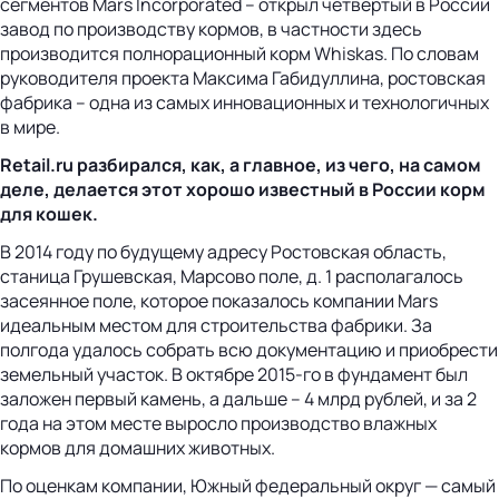
сегментов Mars Incorporated – открыл четвертый в России
завод по производству кормов, в частности здесь
производится полнорационный корм Whiskas. По словам
руководителя проекта Максима Габидуллина, ростовская
фабрика – одна из самых инновационных и технологичных
в мире.
Retail.ru разбирался, как, а главное, из чего, на самом
деле, делается этот хорошо известный в России корм
для кошек.
В 2014 году по будущему адресу Ростовская область,
станица Грушевская, Марсово поле, д. 1 располагалось
засеянное поле, которое показалось компании Mars
идеальным местом для строительства фабрики. За
полгода удалось собрать всю документацию и приобрести
земельный участок. В октябре 2015-го в фундамент был
заложен первый камень, а дальше – 4 млрд рублей, и за 2
года на этом месте выросло производство влажных
кормов для домашних животных.
По оценкам компании, Южный федеральный округ — самый