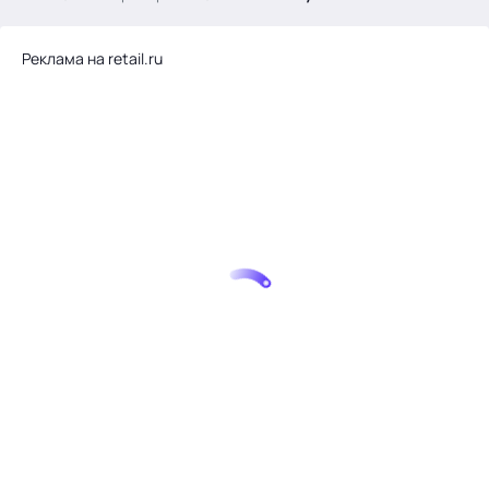
.
Реклама на retail.ru
Тема месяца: Автоматизация на 1С
Войти
картина дня
темы
новости
материалы
видео
события