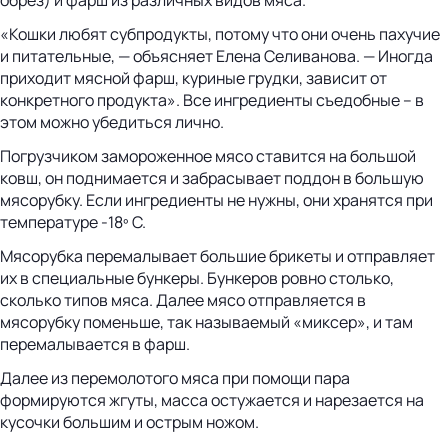
«Кошки любят субпродукты, потому что они очень пахучие
и питательные, — объясняет Елена Селиванова. — Иногда
приходит мясной фарш, куриные грудки, зависит от
конкретного продукта». Все ингредиенты съедобные – в
этом можно убедиться лично.
Погрузчиком замороженное мясо ставится на большой
ковш, он поднимается и забрасывает поддон в большую
мясорубку. Если ингредиенты не нужны, они хранятся при
температуре -18º С.
Мясорубка перемалывает большие брикеты и отправляет
их в специальные бункеры. Бункеров ровно столько,
сколько типов мяса. Далее мясо отправляется в
мясорубку поменьше, так называемый «миксер», и там
перемалывается в фарш.
Далее из перемолотого мяса при помощи пара
формируются жгуты, масса остужается и нарезается на
кусочки большим и острым ножом.