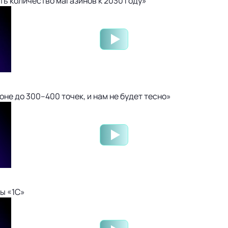
ть количество магазинов к 2030 году»
не до 300–400 точек, и нам не будет тесно»
ы «1С»