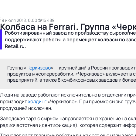
19 июля 2018, 0:00
15 489
Колбаса на Ferrari. Группа «Че
Роботизированный завод по производству сырокопче
поддерживают роботы, а перемещает колбасы по заво
Retail.ru.
Группа «
Черкизово
» — крупнейший в России производит
продуктов мясопереработки. «Черкизово» включает в 
предприятий, а также 8 комбикормовых заводов и более
Люди на заводе работают исключительно в отделении прием
производит
холдинг
«Черкизово». При приемке сырья груз
продукцией исключен.
Заводская тара с сырьем направляется на хранение на скла
радиочастотная идентификация), которая содержит инфор
Технолог дает главному роботу или, как его еще называю