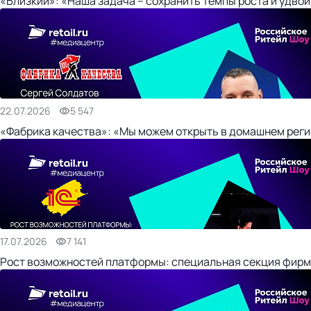
«Близкий»: «Наша задача – сохранить темпы роста и удвои
22.07.2026
5 547
«Фабрика качества»: «Мы можем открыть в домашнем регио
17.07.2026
7 141
Рост возможностей платформы: специальная секция фирм