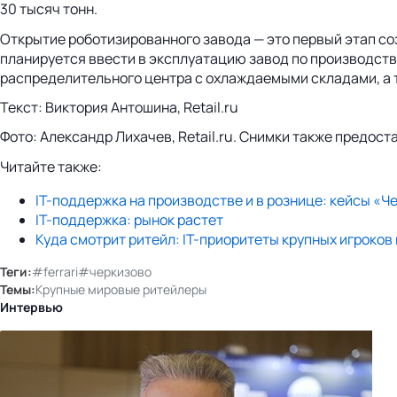
30 тысяч тонн.
Открытие роботизированного завода — это первый этап с
планируется ввести в эксплуатацию завод по производству
распределительного центра с охлаждаемыми складами, а т
Текст: Виктория Антошина, Retail.ru
Фото: Александр Лихачев, Retail.ru. Снимки также предос
Читайте также:
IT-поддержка на производстве и в рознице: кейсы «Ч
IT-поддержка: рынок растет
Куда смотрит ритейл: IT-приоритеты крупных игроков 
Теги:
#ferrari
#черкизово
Темы:
Крупные мировые ритейлеры
Интервью