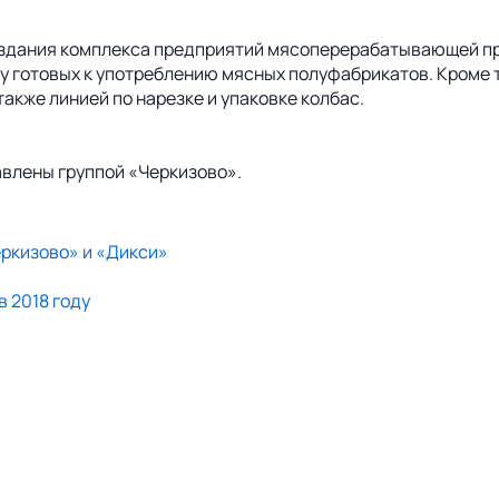
оздания комплекса предприятий мясоперерабатывающей пр
 готовых к употреблению мясных полуфабрикатов. Кроме то
акже линией по нарезке и упаковке колбас.
тавлены группой «Черкизово».
еркизово» и «Дикси»
в 2018 году