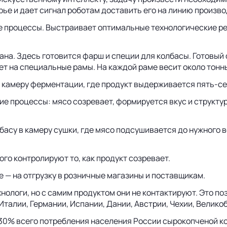
рье и дает сигнал роботам доставить его на линию произво
се процессы. Выстраивает оптимальные технологические р
а. Здесь готовится фарш и специи для колбасы. Готовый 
т на специальные рамы. На каждой раме весит около тонн
в камеру ферментации, где продукт выдерживается пять-се
 процессы: мясо созревает, формируется вкус и структур
асу в камеру сушки, где мясо подсушивается до нужного в
го контролируют то, как продукт созревает.
е — на отгрузку в розничные магазины и поставщикам.
нологи, но с самим продуктом они не контактируют. Это п
талии, Германии, Испании, Дании, Австрии, Чехии, Велико
т 30% всего потребления населения России сырокопченой к