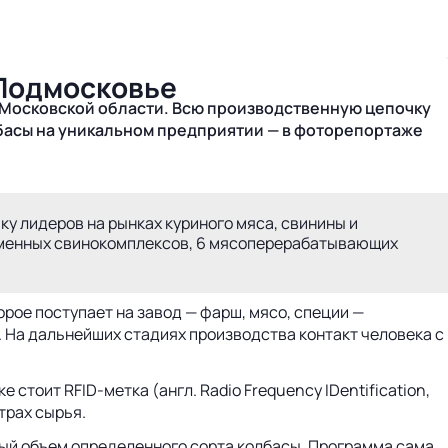
 Подмосковье
 Московской области. Всю производственную цепочку
лбасы на уникальном предприятии — в фоторепортаже
ку лидеров на рынках куриного мяса, свинины и
ременных свинокомплексов, 6 мясоперерабатывающих
орое поступает на завод — фарш, мясо, специи —
 На дальнейших стадиях производства контакт человека с
стоит RFID-метка (англ. Radio Frequency IDentification,
трах сырья.
имый объем определенного сорта колбасы. Программа сама