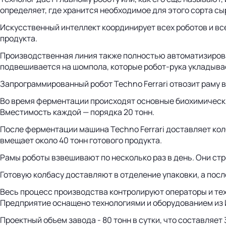
определяет, где хранится необходимое для этого сорта сы
Искусственный интеллект координирует всех роботов и в
продукта.
Производственная линия также полностью автоматизирован
подвешивается на шомпола, которые робот-рука укладывае
Запрограммированный робот Techno Ferrari отвозит раму 
Во время ферментации происходят основные биохимические
Вместимость каждой — порядка 20 тонн.
После ферментации машина Techno Ferrari доставляет колб
вмещает около 40 тонн готового продукта.
Рамы роботы взвешивают по несколько раз в день. Они стро
Готовую колбасу доставляют в отделение упаковки, а посл
Весь процесс производства контролируют операторы и тех
Предприятие оснащено технологиями и оборудованием из И
Проектный объем завода - 80 тонн в сутки, что составляе