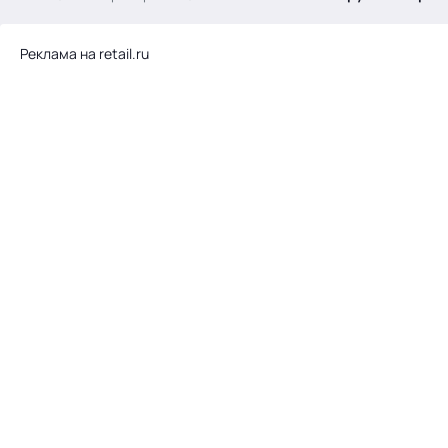
.
Реклама на retail.ru
Тема месяца: Автоматизация на 1С
Войти
картина дня
темы
новости
материалы
видео
события