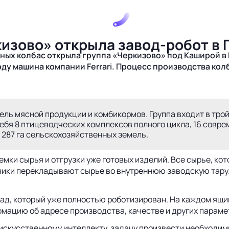
ркизово» открыла завод-робот в
ных колбас открыла группа «Черкизово» под Каширой в
ду машина компании Ferrari. Процесс производства ко
ель мясной продукции и комбикормов. Группа входит в трой
себя 8 птицеводческих комплексов полного цикла, 16 сов
 287 га сельскохозяйственных земель.
ки сырья и отгрузки уже готовых изделий. Все сырье, кот
чики перекладывают сырье во внутреннюю заводскую тару.
д, который уже полностью роботизирован. На каждом ящике 
мацию об адресе производства, качестве и других параме
т, искусственному интеллекту, задачу произвести необход