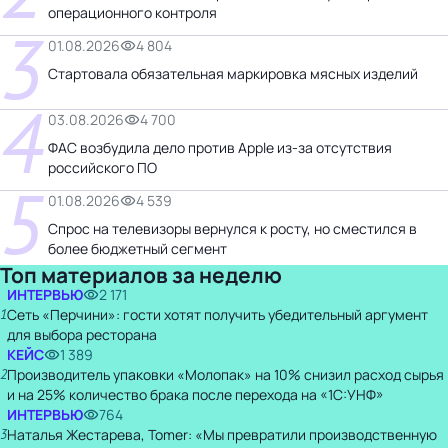
операционного контроля
3
01.08.2026
4 804
Стартовала обязательная маркировка мясных изделий
4
03.08.2026
4 700
ФАС возбудила дело против Apple из-за отсутствия
российского ПО
5
01.08.2026
4 539
Спрос на телевизоры вернулся к росту, но сместился в
более бюджетный сегмент
Топ материалов за неделю
ИНТЕРВЬЮ
2 171
1
Сеть «Перчини»: гости хотят получить убедительный аргумент
для выбора ресторана
КЕЙС
1 389
2
Производитель упаковки «Молопак» на 10% снизил расход сырья
и на 25% количество брака после перехода на «1С:УНФ»
ИНТЕРВЬЮ
764
3
Наталья Жестарева, Tomer: «Мы превратили производственную