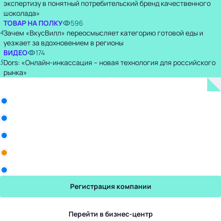
экспертизу в понятный потребительский бренд качественного
шоколада»
ТОВАР НА ПОЛКУ
596
4
Зачем «ВкусВилл» переосмысляет категорию готовой еды и
уезжает за вдохновением в регионы
ВИДЕО
174
5
Dors: «Онлайн-инкассация – новая технология для российского
рынка»
Бизнес-центр
ООО «Белла Восток»
Рики
Промомед
Yum! Brands
Торговый Дом Авалон
Регистрация компании
Перейти в бизнес-центр