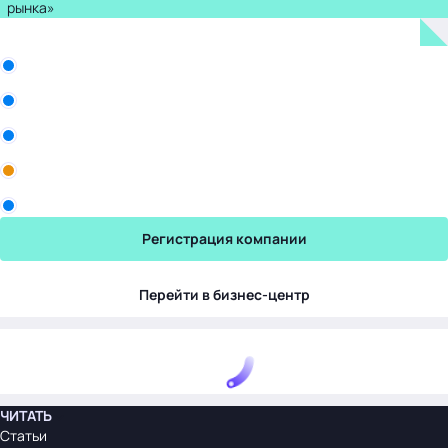
рынка»
Бизнес-центр
ООО «Белла Восток»
Рики
Промомед
Yum! Brands
Торговый Дом Авалон
Регистрация компании
Перейти в бизнес-центр
ЧИТАТЬ
Статьи