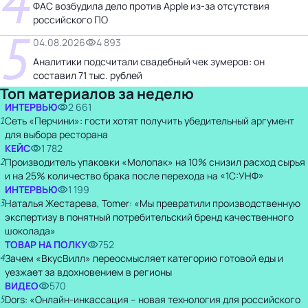
4
ФАС возбудила дело против Apple из-за отсутствия
российского ПО
5
04.08.2026
4 893
Аналитики подсчитали свадебный чек зумеров: он
составил 71 тыс. рублей
Топ материалов за неделю
ИНТЕРВЬЮ
2 661
1
Сеть «Перчини»: гости хотят получить убедительный аргумент
для выбора ресторана
КЕЙС
1 782
2
Производитель упаковки «Молопак» на 10% снизил расход сырья
и на 25% количество брака после перехода на «1С:УНФ»
ИНТЕРВЬЮ
1 199
3
Наталья Жестарева, Tomer: «Мы превратили производственную
экспертизу в понятный потребительский бренд качественного
шоколада»
ТОВАР НА ПОЛКУ
752
4
Зачем «ВкусВилл» переосмысляет категорию готовой еды и
уезжает за вдохновением в регионы
ВИДЕО
570
5
Dors: «Онлайн-инкассация – новая технология для российского