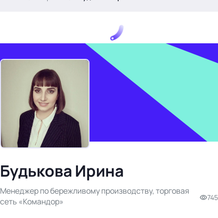
.
Тема месяца: Автоматизация на 1С
Войти
картина дня
Будькова Ирина
темы
новости
Менеджер по бережливому производству, торговая
материалы
745
сеть «Командор»
видео
события