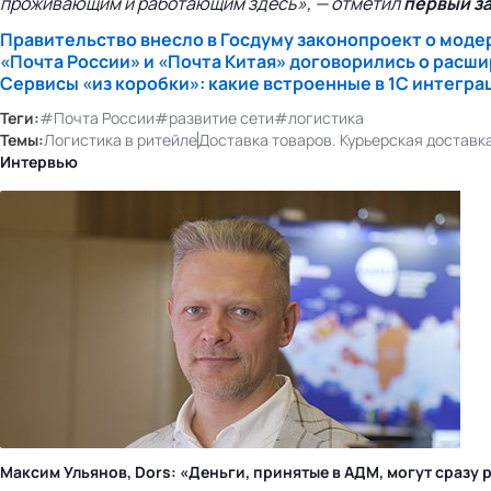
проживающим и работающим здесь», — отметил
первый з
Правительство внесло в Госдуму законопроект о моде
«Почта России» и «Почта Китая» договорились о расш
Сервисы «из коробки»: какие встроенные в 1С интегр
Теги:
#Почта России
#развитие сети
#логистика
Темы:
Логистика в ритейле
Доставка товаров. Курьерская доставк
Интервью
Максим Ульянов, Dors: «Деньги, принятые в АДМ, могут сраз