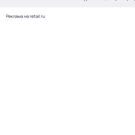
.
Реклама на retail.ru
Тема месяца: Автоматизация на 1С
Войти
картина дня
темы
новости
материалы
видео
события