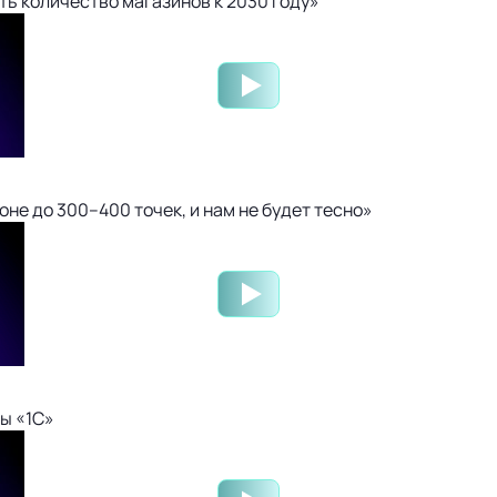
ть количество магазинов к 2030 году»
не до 300–400 точек, и нам не будет тесно»
ы «1С»