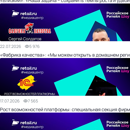
«Близкий»: «Наша задача – сохранить темпы роста и удвои
22.07.2026
5 976
«Фабрика качества»: «Мы можем открыть в домашнем регио
17.07.2026
7 565
Рост возможностей платформы: специальная секция фирм