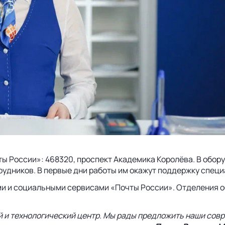
чты России»: 468320, проспект Академика Королёва. В об
рудников. В первые дни работы им окажут поддержку спец
и и социальными сервисами «Почты России». Отделения об
ый и технологический центр. Мы рады предложить наши сов