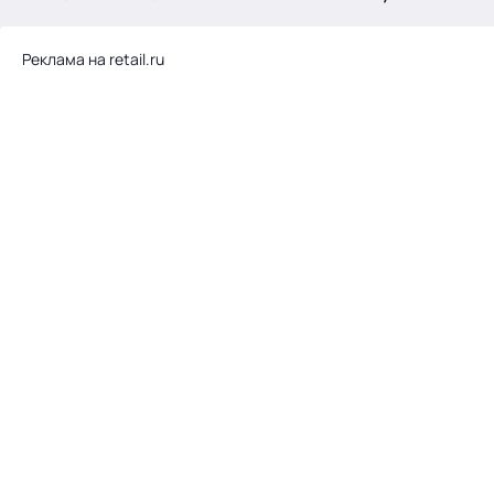
.
Реклама на retail.ru
Тема месяца: Автоматизация на 1С
Войти
картина дня
темы
новости
материалы
видео
события