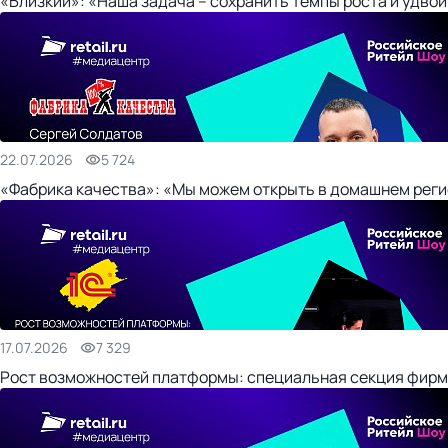
«Близкий»: «Наша задача – сохранить темпы роста и удвои
22.07.2026
5 724
«Фабрика качества»: «Мы можем открыть в домашнем регио
17.07.2026
7 329
Рост возможностей платформы: специальная секция фирм