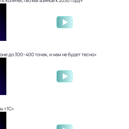
ть количество магазинов к 2030 году»
не до 300–400 точек, и нам не будет тесно»
ы «1С»