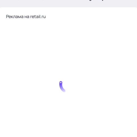
.
Реклама на retail.ru
Тема месяца: Автоматизация на 1С
Войти
картина дня
темы
новости
материалы
видео
события