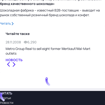
бренд качественного шоколада»
Шоколадная фабрика – известный B2B-поставщик – выводит на
рынок собственный розничный бренд шоколада и конфет.
Читать
Читайте также
28.11.2008
6,290
27.
Metro Group Real to sell eight former Wertkauf/Wal-Mart
Wal
outlets
НО
НОВОСТЬ
ЧИТАТЬ
Статьи
Новости