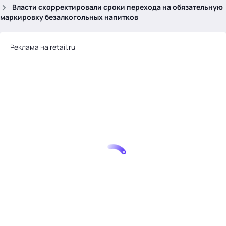
.
Власти скорректировали сроки перехода на обязательную
маркировку безалкогольных напитков
Реклама на retail.ru
Тема месяца: Автоматизация на 1С
Войти
картина дня
темы
новости
материалы
видео
события