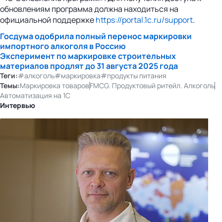
обновлениям программа должна находиться на
официальной поддержке
https://portal.1c.ru/support
.
Госдума одобрила полный перенос маркировки
импортного алкоголя в Россию
Эксперимент по маркировке строительных
материалов продлят до 31 августа 2025 года
Теги:
#алкоголь
#маркировка
#продукты питания
Темы:
Маркировка товаров
FMCG. Продуктовый ритейл. Алкоголь
Автоматизация на 1С
Интервью