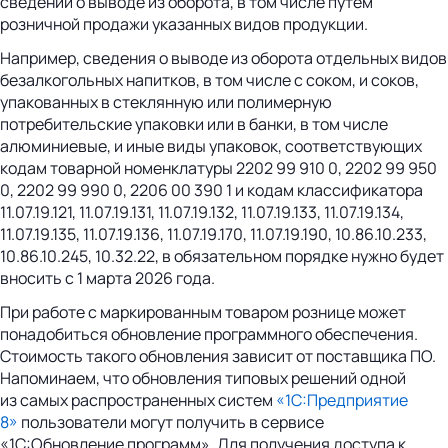
сведений о выводе из оборота, в том числе путем
розничной продажи указанных видов продукции.
Например, сведения о выводе из оборота отдельных видов
безалкогольных напитков, в том числе с соком, и соков,
упакованных в стеклянную или полимерную
потребительские упаковки или в банки, в том числе
алюминиевые, и иные виды упаковок, соответствующих
кодам товарной номенклатуры 2202 99 910 0, 2202 99 950
0, 2202 99 990 0, 2206 00 390 1 и кодам классификатора
11.07.19.121, 11.07.19.131, 11.07.19.132, 11.07.19.133, 11.07.19.134,
11.07.19.135, 11.07.19.136, 11.07.19.170, 11.07.19.190, 10.86.10.233,
10.86.10.245, 10.32.22, в обязательном порядке нужно будет
вносить с 1 марта 2026 года.
При работе с маркированным товаром рознице может
понадобиться обновление программного обеспечения.
Стоимость такого обновления зависит от поставщика ПО.
Напоминаем, что обновления типовых решений одной
из самых распространенных систем
«1С:Предприятие
8»
пользователи могут получить в сервисе
«1С:Обновление программ». Для получения доступа к