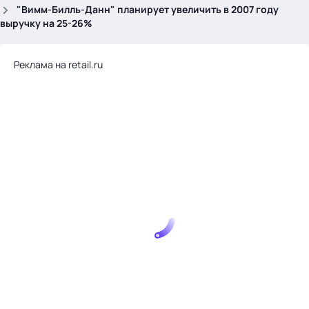
.
"Вимм-Билль-Данн" планирует увеличить в 2007 году
выручку на 25-26%
Реклама на retail.ru
Тема месяца: Автоматизация на 1С
Войти
картина дня
темы
новости
материалы
видео
события