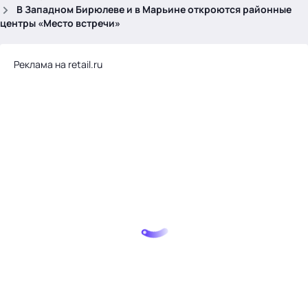
.
В Западном Бирюлеве и в Марьине откроются районные
центры «Место встречи»
Реклама на retail.ru
Тема месяца: Автоматизация на 1С
Войти
картина дня
темы
новости
материалы
видео
события