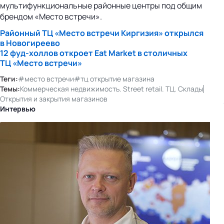
мультифункциональные районные центры под общим
брендом «Место встречи».
Районный ТЦ «Место встречи Киргизия» открылся
в Новогиреево
12
фуд-холлов
откроет Eat Market в столичных
ТЦ «Место встречи»
Теги:
#место встречи
#тц открытие магазина
Темы:
Коммерческая недвижимость. Street retail. ТЦ. Склады
Открытия и закрытия магазинов
Интервью