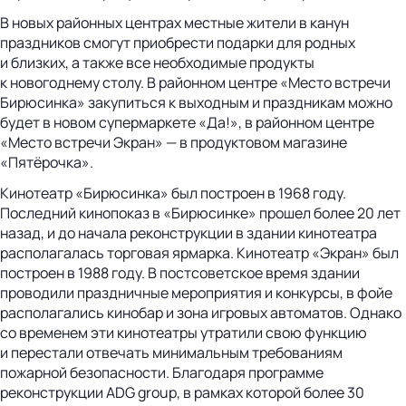
В новых районных центрах местные жители в канун
праздников смогут приобрести подарки для родных
и близких, а также все необходимые продукты
к новогоднему столу. В районном центре «Место встречи
Бирюсинка» закупиться к выходным и праздникам можно
будет в новом супермаркете «Да!», в районном центре
«Место встречи Экран» — в продуктовом магазине
«Пятёрочка».
Кинотеатр «Бирюсинка» был построен в 1968 году.
Последний кинопоказ в «Бирюсинке» прошел более 20 лет
назад, и до начала реконструкции в здании кинотеатра
располагалась торговая ярмарка. Кинотеатр «Экран» был
построен в 1988 году. В постсоветское время здании
проводили праздничные мероприятия и конкурсы, в фойе
располагались кинобар и зона игровых автоматов. Однако
со временем эти кинотеатры утратили свою функцию
и перестали отвечать минимальным требованиям
пожарной безопасности. Благодаря программе
реконструкции ADG group, в рамках которой более 30