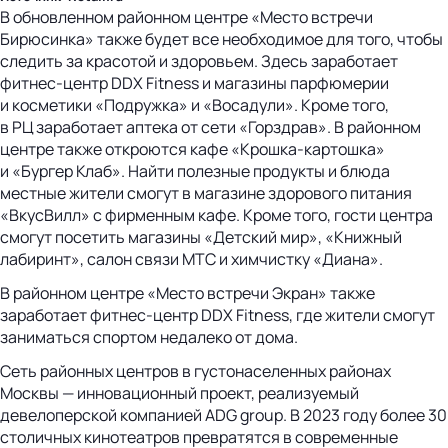
В обновленном районном центре «Место встречи
Бирюсинка» также будет все необходимое для того, чтобы
следить за красотой и здоровьем. Здесь заработает
фитнес-центр DDX Fitness и магазины парфюмерии
и косметики «Подружка» и «Восадули». Кроме того,
в РЦ заработает аптека от сети «Горздрав». В районном
центре также откроются кафе «Крошка-картошка»
и «Бургер Клаб». Найти полезные продукты и блюда
местные жители смогут в магазине здорового питания
«ВкусВилл» с фирменным кафе. Кроме того, гости центра
смогут посетить магазины «Детский мир», «Книжный
лабиринт», салон связи МТС и химчистку «Диана».
В районном центре «Место встречи Экран» также
заработает фитнес-центр DDX Fitness, где жители смогут
заниматься спортом недалеко от дома.
Сеть районных центров в густонаселенных районах
Москвы — инновационный проект, реализуемый
девелоперской компанией ADG group. В 2023 году более 30
столичных кинотеатров превратятся в современные