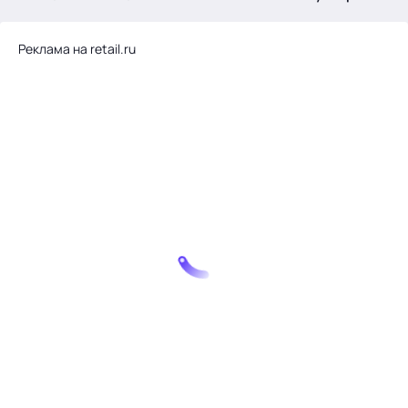
.
Реклама на retail.ru
Тема месяца: Автоматизация на 1С
Войти
картина дня
темы
новости
материалы
видео
события