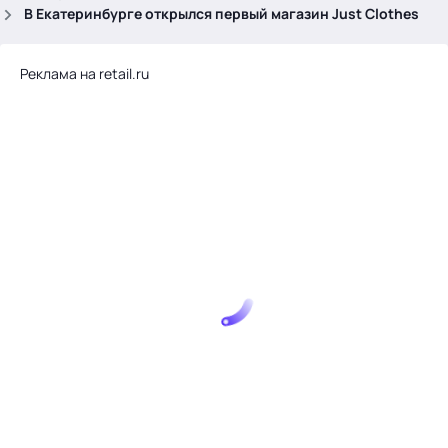
.
В Екатеринбурге открылся первый магазин Just Clothes
Реклама на retail.ru
Тема месяца: Автоматизация на 1С
Войти
картина дня
темы
новости
материалы
видео
события