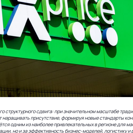
го структурного сдвига: при значительном масштабе трад
 наращивать присутствие, формируя новые стандарты конк
остаётся одним из наиболее привлекательных в регионе для
ации, но и за эффективность
бизнес-моделей
, логистику и