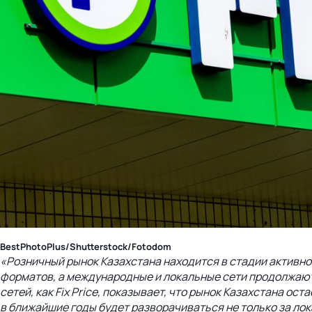
BestPhotoPlus/Shutterstock/Fotodom
«Розничный рынок Казахстана находится в стадии активно
форматов, а международные и локальные сети продолжают
сетей, как Fix Price, показывает, что рынок Казахстана 
в ближайшие годы будет разворачиваться не только за лок