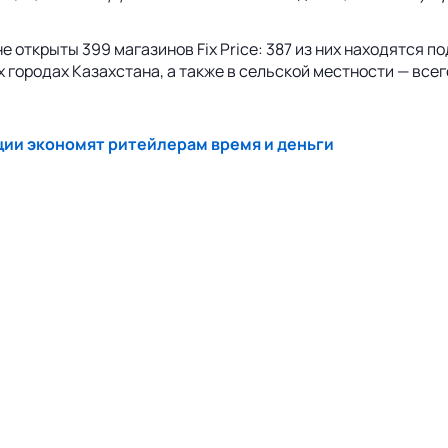
е открыты 399 магазинов Fix Price: 387 из них находятся 
 городах Казахстана, а также в сельской местности — всег
ации экономят ритейлерам время и деньги