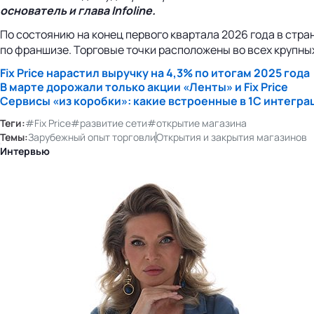
основатель и глава Infoline.
По состоянию на конец первого квартала 2026 года в стран
по франшизе. Торговые точки расположены во всех крупных
Fix Price нарастил выручку на 4,3% по итогам 2025 года
В марте дорожали только акции «Ленты» и Fix Price
Сервисы «из коробки»: какие встроенные в 1С интегр
Теги:
#Fix Price
#развитие сети
#открытие магазина
Темы:
Зарубежный опыт торговли
Открытия и закрытия магазинов
Интервью