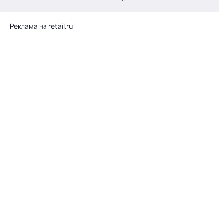
.
Реклама на retail.ru
Тема месяца: Автоматизация на 1С
Войти
картина дня
темы
новости
материалы
видео
события