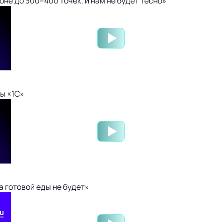
не до 300–400 точек, и нам не будет тесно»
ы «1С»
 готовой еды не будет»