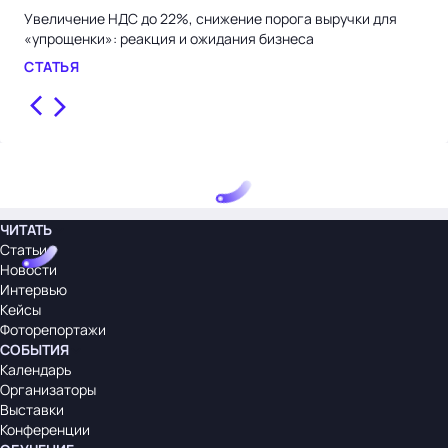
Увеличение НДС до 22%, снижение порога выручки для
Нал
«упрощенки»: реакция и ожидания бизнеса
льг
при
СТАТЬЯ
СТ
ЧИТАТЬ
Статьи
Новости
Интервью
Кейсы
Фоторепортажи
СОБЫТИЯ
Календарь
Организаторы
Выставки
Конференции