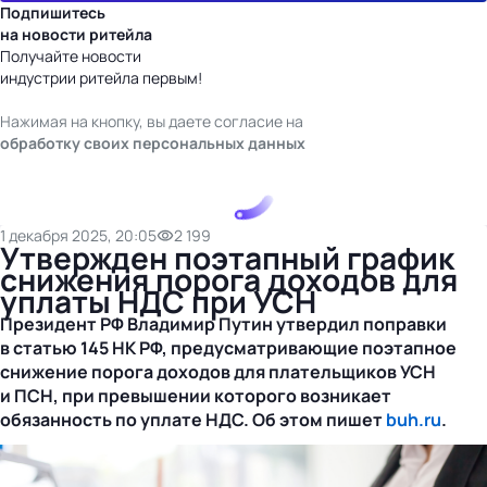
Подпишитесь
на новости ритейла
Получайте новости
индустрии ритейла первым!
Нажимая на кнопку, вы даете согласие на
обработку своих персональных данных
1 декабря 2025, 20:05
2 199
Утвержден поэтапный график
снижения порога доходов для
уплаты НДС при УСН
Президент РФ Владимир Путин утвердил поправки
в статью 145 НК РФ, предусматривающие поэтапное
снижение порога доходов для плательщиков УСН
и ПСН, при превышении которого возникает
обязанность по уплате НДС. Об этом пишет
buh.ru
.