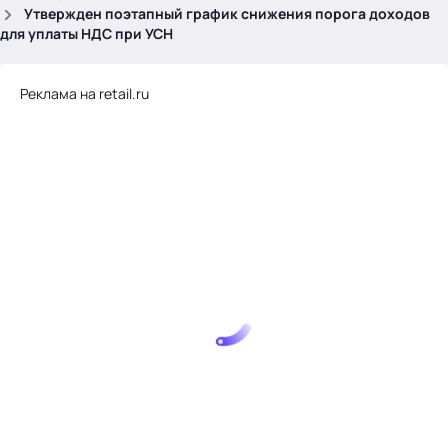
.
Утвержден поэтапный график снижения порога доходов
для уплаты НДС при УСН
Реклама на retail.ru
Тема месяца: Автоматизация на 1С
Войти
картина дня
темы
новости
материалы
видео
события