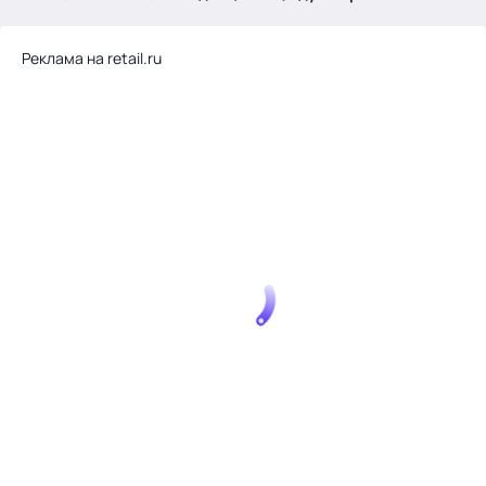
.
Реклама на retail.ru
Тема месяца: Автоматизация на 1С
Войти
картина дня
темы
новости
материалы
видео
события