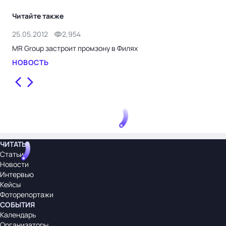
Читайте также
25.05.2012
2,954
30.
MR Group застроит промзону в Филях
Уль
НОВОСТЬ
НО
ЧИТАТЬ
Статьи
Новости
Интервью
Кейсы
Фоторепортажи
СОБЫТИЯ
Календарь
Организаторы