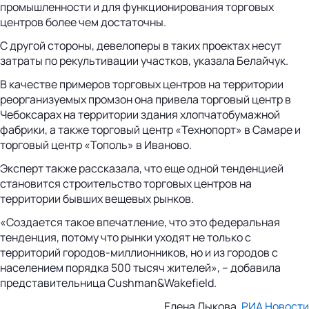
промышленности и для функционирования торговых
центров более чем достаточны.
С другой стороны, девелоперы в таких проектах несут
затраты по рекультивации участков, указала Белайчук.
В качестве примеров торговых центров на территории
реорганизуемых промзон она привела торговый центр в
Чебоксарах на территории здания хлопчатобумажной
фабрики, а также торговый центр «Технопорт» в Самаре и
торговый центр «Тополь» в Иваново.
Эксперт также рассказала, что еще одной тенденцией
становится строительство торговых центров на
территории бывших вещевых рынков.
«Создается такое впечатление, что это федеральная
тенденция, потому что рынки уходят не только с
территорий городов-миллионников, но и из городов с
населением порядка 500 тысяч жителей», – добавила
представительница Cushman&Wakefield.
Елена Лыкова,
РИА Новости