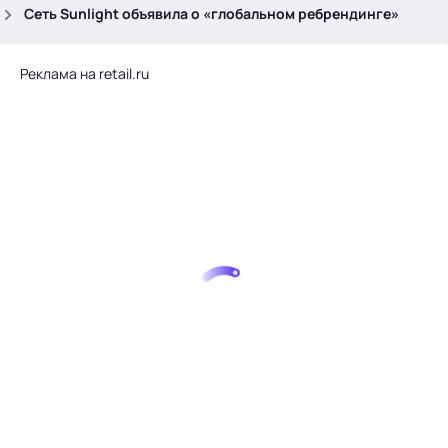
.
Сеть Sunlight объявила о «глобальном ребрендинге»
Реклама на retail.ru
Тема месяца: Автоматизация на 1С
Войти
картина дня
темы
новости
материалы
видео
события