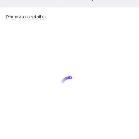
.
Реклама на retail.ru
Тема месяца: Автоматизация на 1С
Войти
картина дня
темы
новости
материалы
видео
события