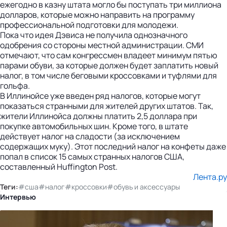
ежегодно в казну штата могло бы поступать три миллиона
долларов, которые можно направить на программу
профессиональной подготовки для молодежи.
Пока что идея Дэвиса не получила однозначного
одобрения со стороны местной администрации. СМИ
отмечают, что сам конгрессмен владеет минимум пятью
парами обуви, за которые должен будет заплатить новый
налог, в том числе беговыми кроссовками и туфлями для
гольфа.
В Иллинойсе уже введен ряд налогов, которые могут
показаться странными для жителей других штатов. Так,
жители Иллинойса должны платить 2,5 доллара при
покупке автомобильных шин. Кроме того, в штате
действует налог на сладости (за исключением
содержащих муку). Этот последний налог на конфеты даже
попал в список 15 самых странных налогов США,
составленный Huffington Post.
Лента.ру
Теги:
#сша
#налог
#кроссовки
#обувь и аксессуары
Интервью