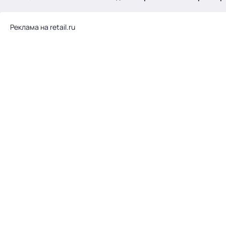
.
Реклама на retail.ru
Тема месяца: Автоматизация на 1С
Войти
картина дня
темы
новости
материалы
видео
события