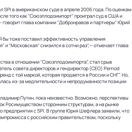
 SPI в американском суде в апреле 2006 года. По оценкам
сле того как "Союзплодоимпорт" проиграл суд в США и
— говорит глава компании "Добронравов и партнеры" Юрий
"Я бы тоже поставил эффективность управления
 и "Московская" снизился в сотни раз",— отмечает глава
ства в отношении "Союзплодоимпорта", стал срыв
датель совета директоров и гендиректор (CEO) Pernod
енд с той маркой, которая продается в России и СНГ". Но,
рвалась из-за медлительности и непродуманности позиции
ладимир Путин, пока неизвестно. Возможно, перспективы
ок Росимуществом сторонним структурам, а на рынке
 предприятия с SPI. В группе Юрия Шефлера заявили, что
 компромисса с российским правительством, поскольку