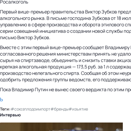
Росалкоголь
Первый вице-премьер правительства Виктор Зубков предл
алкогольного рынка. В письме господина Зубкова от 18 и
управлению в сфере производства и оборота этилового сп
серии совещаний инициатива о создании новой службы по
письмо Виктор Зубков.
Вместе с этим первый вице-премьер сообщает Владимиру 
согласованного решения министерствам принять не удало
сырья на спиртзаводе, объединить и снизить ставки акциза н
крепкая алкогольная продукция — 173,5 руб. за 1 л содер
производство нелегального спирта. Сообщая об этом неу
одобрить предложения группы ведомств, его поддержива
Пока Владимир Путин не вынес своего вердикта по этим п
Ъ
Теги:
#союзплодоимпорт
#бренды
#изъятие
Интервью