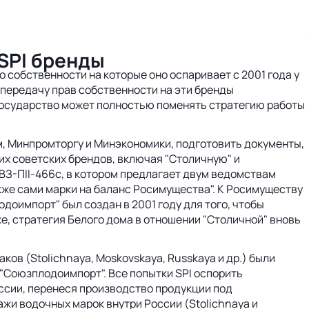
SPI бренды
собственности на которые оно оспаривает с 2001 года у
передачу прав собственности на эти бренды
государство может полностью поменять стратегию работы
, Минпромторгу и Минэкономики, подготовить документы,
х советских брендов, включая "Столичную" и
ВЗ-ПII-466с, в котором предлагает двум ведомствам
кже сами марки на баланс Росимущества". К Росимуществу
доимпорт" был создан в 2001 году для того, чтобы
, стратегия Белого дома в отношении "Столичной" вновь
ов (Stolichnaya, Moskovskaya, Russkaya и др.) были
"Союзплодоимпорт". Все попытки SPI оспорить
ссии, перенеся производство продукции под
жи водочных марок внутри России (Stolichnaya и