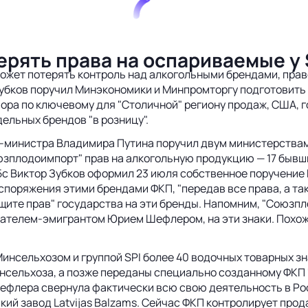
рять права на оспариваемые у 
ет потерять контроль над алкогольными брендами, право 
убков поручил Минэкономики и Минпромторгу подготовить 
ра по ключевому для "Столичной" региону продаж, США, 
ельных брендов "в розницу".
-министра Владимира Путина поручил двум министерствам
плодоимпорт" прав на алкогольную продукцию — 17 бывши
с Виктор Зубков оформил 23 июля собственное поручение 
поряжения этими брендами ФКП, "передав все права, а та
ите прав" государства на эти бренды. Напомним, "Союзпло
ателем-эмигрантом Юрием Шефлером, на эти знаки. Похоже
нсельхозом и группой SPI более 40 водочных товарных знак
сельхоза, а позже переданы специально созданному ФКП 
ефлера свернула фактически всю свою деятельность в Ро
й завод Latvijas Balzams. Сейчас ФКП контролирует прода