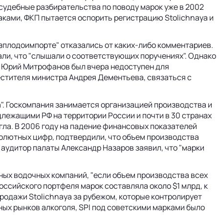
 судебные разбирательства по поводу марок уже в 2002
аками, ФКП пытается оспорить регистрацию Stolichnaya и
юзплодоимпорте" отказались от каких-либо комментариев.
али, что "слышали о соответствующих поручениях". Однако
а Юрий Митрофанов был вчера недоступен для
естителя министра Андрея Дементьева, связаться с
". Госкомпания занимается организацией производства и
лежащими РФ на территории России и почти в 30 странах
игла. В 2006 году на падение финансовых показателей
олютных цифр, подтвердили, что объем производства
 аудитор палаты Александр Назаров заявил, что "марки
ных водочных компаний, "если объем производства всех
оссийского портфеля марок составляла около $1 млрд, к
м продажи Stolichnaya за рубежом, которые контролирует
ых рынков алкоголя, SPI под советскими марками было