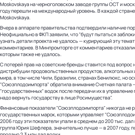
Moskovskaya на черноголовском заводе группы ОСТ и моско
году перешли на международный уровень. В каждой стране
Moskovskaya.
Вчера в аппарате правительства подтвердили наличие пор
Неофициально в ФКП заявили, что "будут пытаться заблок
узнать детали проекта не удалось — курирующий эту тем
комментариев. В Минпромторге от комментариев отказалис
которым также не удалось.
С потерей прав на советские бренды ставится под вопро
дистрибуции продовольственных продуктов, алкогольных и
мира, в том числе Чили, Бразилии, странах Бенилюкс, но 
"Союзплодоимпорта" обратила внимание Счетная палата —
"государственных" водок после передачи их в управление 
надо вернуть государству в лице Росимущества".
Финансовые показатели "Союзплодоимпорта" никогда не ра
государственных марок, которыми управляет "Союзплодоимп
2006 году эти показатели упали в среднем до 200 тыс. дал в
группа Юрия Шефлера, значительно лучше — в 2007 году, 
продано 2,3 млн дал водки.