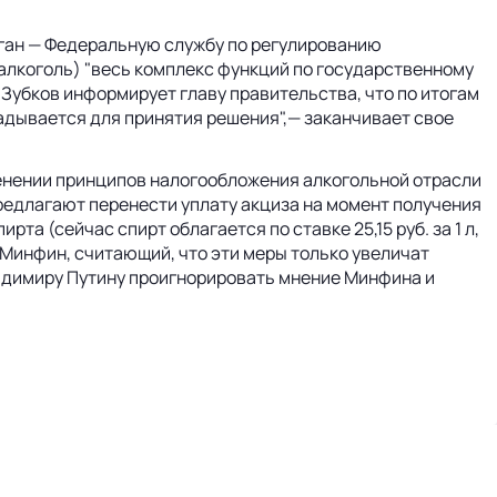
рган — Федеральную службу по регулированию
салкоголь) "весь комплекс функций по государственному
 Зубков информирует главу правительства, что по итогам
дывается для принятия решения",— заканчивает свое
менении принципов налогообложения алкогольной отрасли
редлагают перенести уплату акциза на момент получения
та (сейчас спирт облагается по ставке 25,15 руб. за 1 л,
т Минфин, считающий, что эти меры только увеличат
ладимиру Путину проигнорировать мнение Минфина и