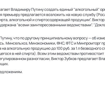
агает Владимиру Путину создать единый "алкогольный" о
юля премьеру предлагается возложить на новую службу (Ро
ирта, алкогольной и спиртосодержащей продукции". Виктор
ддержана "всеми заинтересованными ведомствами". "Докла
Путину, что по другому принципиальному вопросу — об из
сь. Минсельхоз, Минэкономики, ФНС, ФТС и Минпромторг п
а алкогольную продукцию до 100 руб. за 1 л безводного спир
жащегося в ней спирта). Всем этим ведомствам противостои
регулированном разногласии, Виктор Зубков предлагает В
ющих.
редложениям.