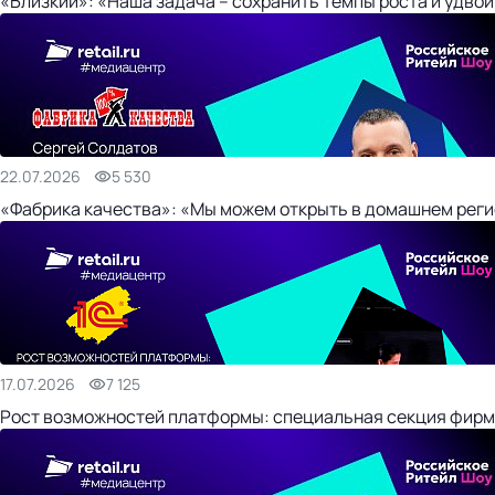
«Близкий»: «Наша задача – сохранить темпы роста и удвои
22.07.2026
5 530
«Фабрика качества»: «Мы можем открыть в домашнем регио
17.07.2026
7 125
Рост возможностей платформы: специальная секция фирм