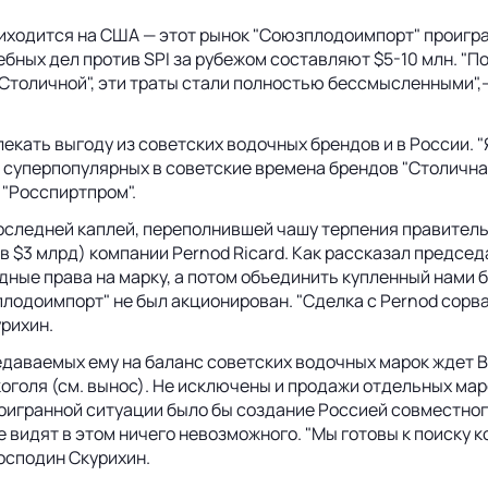
иходится на США — этот рынок "Союзплодоимпорт" проиграл
ных дел против SPI за рубежом составляют $5-10 млн. "По
Столичной", эти траты стали полностью бессмысленными",
екать выгоду из советских водочных брендов и в России. 
уперпопулярных в советские времена брендов "Столичная"
 "Росспиртпром".
оследней каплей, переполнившей чашу терпения правитель
в $3 млрд) компании Pernod Ricard. Как рассказал предсе
ные права на марку, а потом объединить купленный нами бр
юзплодоимпорт" не был акционирован. "Сделка с Pernod со
рихин.
даваемых ему на баланс советских водочных марок ждет В
голя (см. вынос). Не исключены и продажи отдельных мар
оигранной ситуации было бы создание Россией совместного
не видят в этом ничего невозможного. "Мы готовы к поиску
господин Скурихин.