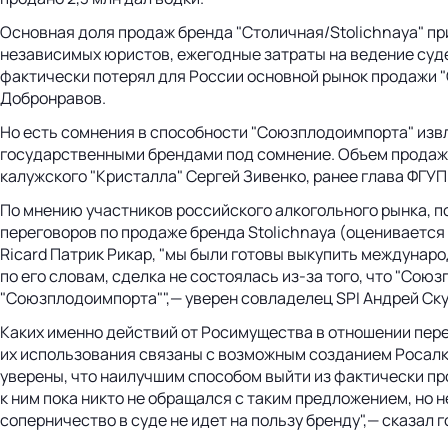
Основная доля продаж бренда "Столичная/Stolichnaya" пр
независимых юристов, ежегодные затраты на ведение судеб
фактически потерял для России основной рынок продажи "
Добронравов.
Но есть сомнения в способности "Союзплодоимпорта" извл
государственными брендами под сомнение. Объем продаж с
калужского "Кристалла" Сергей Зивенко, ранее глава ФГУП
По мнению участников российского алкогольного рынка, п
переговоров по продаже бренда Stolichnaya (оценивается 
Ricard Патрик Рикар, "мы были готовы выкупить международ
по его словам, сделка не состоялась из-за того, что "Со
"Союзплодоимпорта"",— уверен совладелец SPI Андрей Ску
Каких именно действий от Росимущества в отношении пере
их использования связаны с возможным созданием Росалко
уверены, что наилучшим способом выйти из фактически пр
к ним пока никто не обращался с таким предложением, но 
соперничество в суде не идет на пользу бренду",— сказал 