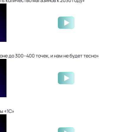
ть количество магазинов к 2030 году»
не до 300–400 точек, и нам не будет тесно»
ы «1С»