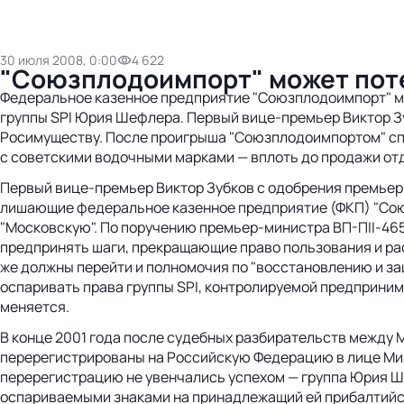
30 июля 2008, 0:00
4 622
"Союзплодоимпорт" может поте
Федеральное казенное предприятие "Союзплодоимпорт" мож
группы SPI Юрия Шефлера. Первый вице-премьер Виктор З
Росимуществу. После проигрыша "Союзплодоимпортом" спо
с советскими водочными марками — вплоть до продажи отд
Первый вице-премьер Виктор Зубков с одобрения премьер
лишающие федеральное казенное предприятие (ФКП) "Союз
"Московскую". По поручению премьер-министра ВП-ПII-465
предпринять шаги, прекращающие право пользования и рас
же должны перейти и полномочия по "восстановлению и защ
оспаривать права группы SPI, контролируемой предприним
меняется.
В конце 2001 года после судебных разбирательств между Ми
перерегистрированы на Российскую Федерацию в лице Мин
перерегистрацию не увенчались успехом — группа Юрия Ш
оспариваемыми знаками на принадлежащий ей прибалтийски