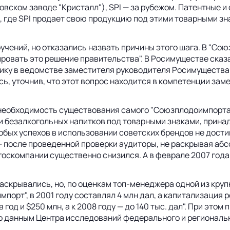
вском заводе "Кристалл"), SPI — за рубежом. Патентные и
, где SPI продает свою продукцию под этими товарными зн
учений, но отказались назвать причины этого шага. В "Со
ировать это решение правительства". В Росимуществе сказ
атику в ведомстве заместителя руководителя Росимуществ
ь, уточнив, что этот вопрос находится в компетенции зам
с необходимость существования самого "Союзплодоимпорта
 безалкогольных напитков под товарными знаками, принад
особых успехов в использовании советских брендов не дост
 после проведенной проверки аудиторы, не раскрывая абс
госкомпании существенно снизился. А в феврале 2007 года
скрывались, но, по оценкам топ-менеджера одной из круп
орт", в 2001 году составлял 4 млн дал, а капитализация р
 год и $250 млн, а к 2008 году — до 140 тыс. дал". При это
по данным Центра исследований федерального и региональн