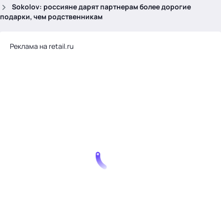
.
Sokolov: россияне дарят партнерам более дорогие
подарки, чем родственникам
Реклама на retail.ru
Тема месяца: Автоматизация на 1С
Войти
картина дня
темы
новости
материалы
видео
события