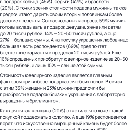
в подарок кольца (45%), серьги (42%) и браслеты
(20%). С точки зрения стоимости подарка мужчины также
предпочитают дарить своим вторым половинкам более
дорогие презенты. Согласно данным опроса, 59% мужчин
готовы вкладывать в подарок девушке, жене или детям
до 20 тысяч рублей, 14% — 20–50 тысяч рублей, а еще
27% — большие суммы. А на покупку украшения любовнице
большая часть респондентов (69%) предпочтет
бюджетные варианты в пределах 20 тысяч рублей. Еще
16% опрошенных приобретут ювелирное изделие за 20–50
тысяч рублей, и лишь 15% — свыше этой суммы.
Стоимость ювелирного изделия является главным
фактором при выборе подарка для обоих полов. В связи
с этим 33% женщин и 23% мужчин предпочли бы
приобрести в подарок близким украшения с лабораторно
выращенным бриллиантом.
Каждая пятая женщина (20%) отметила, что хочет такой
покупкой поддержать экологию. А еще 19% респондентов
верят, что искусственно выращенный камень будет более
качественным, нежели природный. В целом, 62%