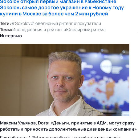
Sokolov открыл первый магазин в Узбекистане
Sokolov: самое дорогое украшение к Новому году
купили в Москве за более чем 2 млн рублей
Теги:
#Sokolov
#ювелирный ритейл
#покупатели
Темы:
Исследования и рейтинги
Ювелирный ритейл
Интервью
Максим Ульянов, Dors: «Деньги, принятые в АДМ, могут сразу
работать и приносить дополнительные дивиденды компании»
Как работает АДМ и как подобрать устройство под запрос