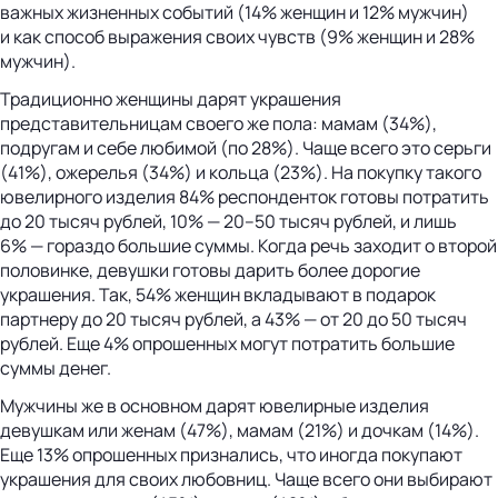
важных жизненных событий (14% женщин и 12% мужчин)
и как способ выражения своих чувств (9% женщин и 28%
мужчин).
Традиционно женщины дарят украшения
представительницам своего же пола: мамам (34%),
подругам и себе любимой (по 28%). Чаще всего это серьги
(41%), ожерелья (34%) и кольца (23%). На покупку такого
ювелирного изделия 84% респонденток готовы потратить
до 20 тысяч рублей, 10% — 20–50 тысяч рублей, и лишь
6% — гораздо большие суммы. Когда речь заходит о второй
половинке, девушки готовы дарить более дорогие
украшения. Так, 54% женщин вкладывают в подарок
партнеру до 20 тысяч рублей, а 43% — от 20 до 50 тысяч
рублей. Еще 4% опрошенных могут потратить большие
суммы денег.
Мужчины же в основном дарят ювелирные изделия
девушкам или женам (47%), мамам (21%) и дочкам (14%).
Еще 13% опрошенных признались, что иногда покупают
украшения для своих любовниц. Чаще всего они выбирают