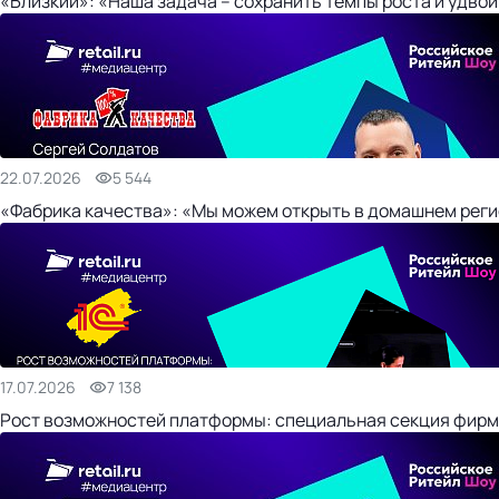
«Близкий»: «Наша задача – сохранить темпы роста и удвои
22.07.2026
5 544
«Фабрика качества»: «Мы можем открыть в домашнем регио
17.07.2026
7 138
Рост возможностей платформы: специальная секция фирм