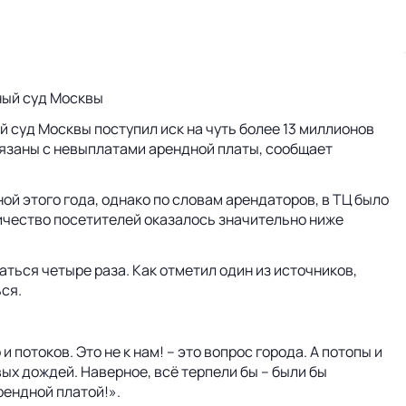
жный суд Москвы
 суд Москвы поступил иск на чуть более 13 миллионов
вязаны с невыплатами арендной платы, сообщает
й этого года, однако по словам арендаторов, в ТЦ было
личество посетителей оказалось значительно ниже
аться четыре раза. Как отметил один из источников,
ься.
 потоков. Это не к нам! – это вопрос города. А потопы и
вых дождей. Наверное, всё терпели бы – были бы
рендной платой!».