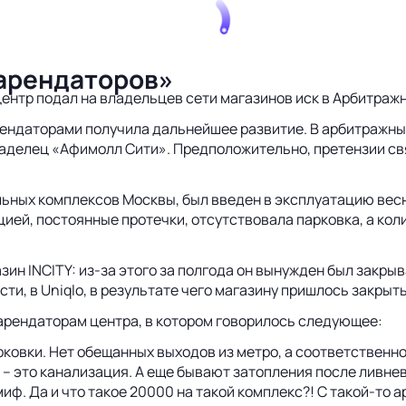
 арендаторов»
 центр подал на владельцев сети магазинов иск в Арбитра
ендаторами получила дальнейшее развитие. В арбитражный
 владелец «Афимолл Сити». Предположительно, претензии с
ьных комплексов Москвы, был введен в эксплуатацию весно
цией, постоянные протечки, отсутствовала парковка, а ко
ин INCITY: из-за этого за полгода он вынужден был закрыв
сти, в Uniqlo, в результате чего магазину пришлось закрыт
 арендаторам центра, в котором говорилось следующее:
рковки. Нет обещанных выходов из метро, а соответственно и
х – это канализация. А еще бывают затопления после ливне
иф. Да и что такое 20000 на такой комплекс?! С такой-то а