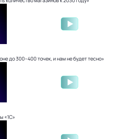
ть количество магазинов к 2030 году»
не до 300–400 точек, и нам не будет тесно»
ы «1С»