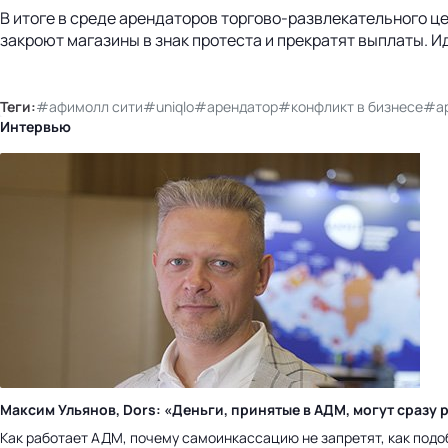
В итоге в среде арендаторов торгово-развлекательного це
закроют магазины в знак протеста и прекратят выплаты. Ид
Теги:
#афимолл сити
#uniqlo
#арендатор
#конфликт в бизнесе
#ар
Интервью
Максим Ульянов, Dors: «Деньги, принятые в АДМ, могут сраз
Как работает АДМ, почему самоинкассацию не запретят, как подо