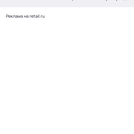
.
Реклама на retail.ru
Тема месяца: Автоматизация на 1С
Войти
картина дня
темы
новости
материалы
видео
события