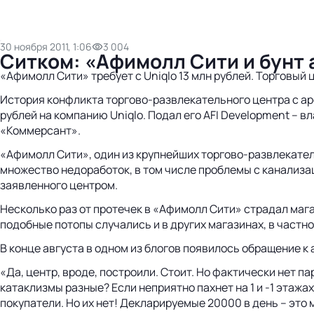
30 ноября 2011, 1:06
3 004
Ситком: «Афимолл Сити и бунт
«Афимолл Сити» требует с Uniqlo 13 млн рублей. Торговый
История конфликта торгово-развлекательного центра с ар
рублей на компанию Uniqlo. Подал его AFI Development –
«Коммерсант».
«Афимолл Сити», один из крупнейших торгово-развлекател
множество недоработок, в том числе проблемы с канализа
заявленного центром.
Несколько раз от протечек в «Афимолл Сити» страдал магаз
подобные потопы случались и в других магазинах, в частно
В конце августа в одном из блогов появилось обращение к
«Да, центр, вроде, построили. Стоит. Но фактически нет па
катаклизмы разные? Если неприятно пахнет на 1 и -1 этажа
покупатели. Но их нет! Декларируемые 20000 в день – это м