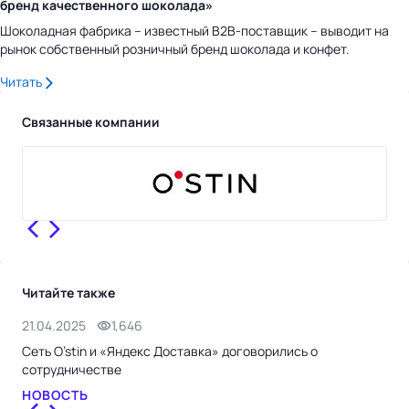
бренд качественного шоколада»
Шоколадная фабрика – известный B2B-поставщик – выводит на
рынок собственный розничный бренд шоколада и конфет.
Читать
Связанные компании
Читайте также
21.04.2025
1,646
10.
Сеть O’stin и «Яндекс Доставка» договорились о
O’S
сотрудничестве
ко
НОВОСТЬ
НО