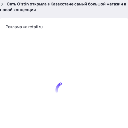
.
Сеть O’stin открыла в Казахстане самый большой магазин в
новой концепции
Реклама на retail.ru
Тема месяца: Автоматизация на 1С
Войти
картина дня
темы
новости
материалы
видео
события