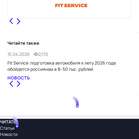
Читайте также
15.04.2026
2,170
27.
Fit Service: подготовка автомобиля к лету 2026 года
Fit
обойдется россиянам в 8–50 тыс. рублей
авт
НОВОСТЬ
НО
ЧИТАТЬ
Статьи
Новости