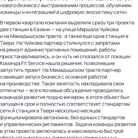
нового бизнеса с выстраиванием процессов, обучением
команды и интеграцией в цифровую экосистему сети».
В первом квартале компания выделили сразу три проекта:
две станции в Казани — на улице Маршала Чуйкова
и на Мамадышском тракте, а также еще одна станция в
Твери. На Чуйкова партнер столкнулся с запретами
на ремонт административных помещений, работы
приостанавливались, и он чуть не отказался от локации.
Команда Fit Service нашла решения, позволившие
запустить проект. На Мамадышском тракте партнер
совмещал запуск бизнеса с основной работой
на производстве. Такая занятость накладывала свои
отпечатки — все ключевые обсуждения проводились
командой развития поздно вечером, в итоге объект был
запущен в срок и полностью соответствует стандартам
сети.А станция в Твери несколько месяцев
функционировала автономно, без единых стандартов
и управленческих регламентов. Задача команды развития
в этом проекте заключалась в максимально быстрой
обратной интеграции: перестройке операционных