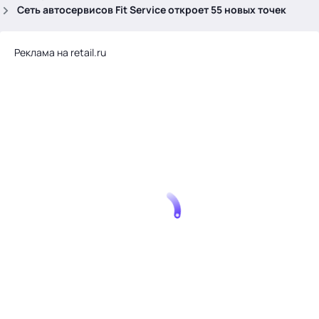
.
Сеть автосервисов Fit Service откроет 55 новых точек
Реклама на retail.ru
Тема месяца: Автоматизация на 1С
Войти
картина дня
темы
новости
материалы
видео
события