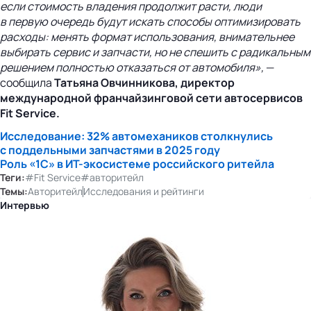
если стоимость владения продолжит расти, люди
в первую очередь будут искать способы оптимизировать
расходы: менять формат использования, внимательнее
выбирать сервис и запчасти, но не спешить с радикальным
решением полностью отказаться от автомобиля»,
—
сообщила
Татьяна Овчинникова, директор
международной франчайзинговой сети автосервисов
Fit Service.
Исследование: 32% автомехаников столкнулись
с поддельными запчастями в 2025 году
Роль «1С» в
ИТ-экосистеме
российского ритейла
Теги:
#Fit Service
#авторитейл
Темы:
Авторитейл
Исследования и рейтинги
Интервью