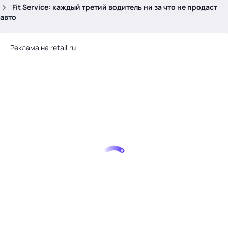
.
Fit Service: каждый третий водитель ни за что не продаст
авто
Реклама на retail.ru
Тема месяца: Автоматизация на 1С
Войти
картина дня
темы
новости
материалы
видео
события