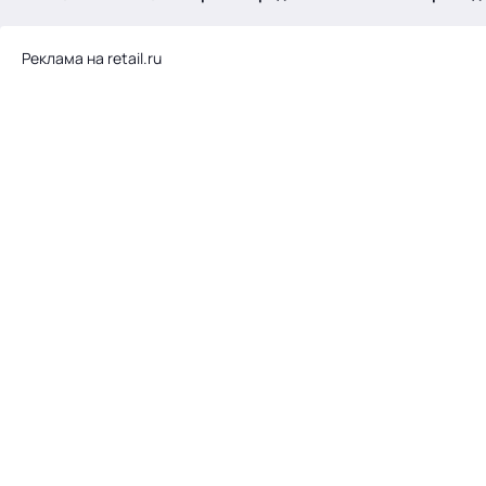
.
Реклама на retail.ru
Тема месяца: Автоматизация на 1С
Войти
картина дня
темы
новости
материалы
видео
события