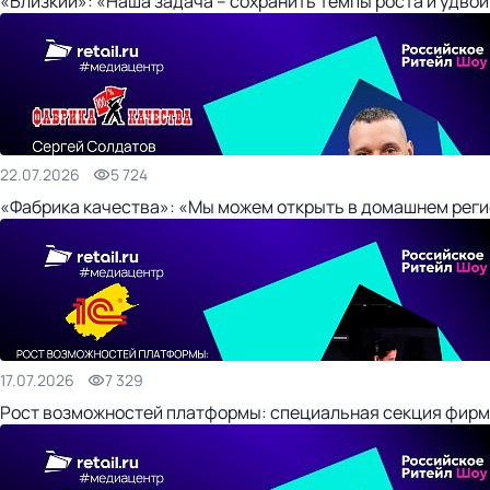
«Близкий»: «Наша задача – сохранить темпы роста и удвои
22.07.2026
5 724
«Фабрика качества»: «Мы можем открыть в домашнем регио
17.07.2026
7 329
Рост возможностей платформы: специальная секция фирм