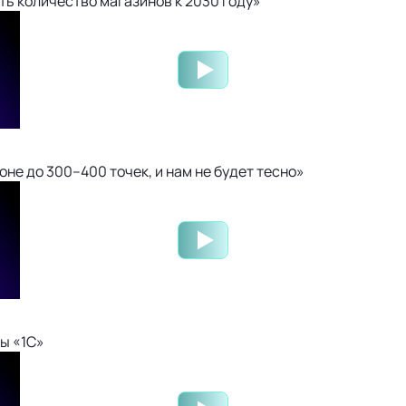
ть количество магазинов к 2030 году»
не до 300–400 точек, и нам не будет тесно»
ы «1С»