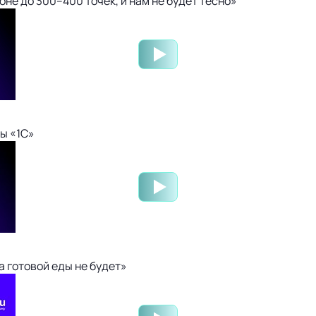
не до 300–400 точек, и нам не будет тесно»
ы «1С»
 готовой еды не будет»