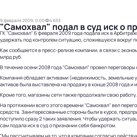
9 февраля 2009, 0:00
4 653
"Самохвал" подал в суд иск о 
ГК "Самохвал" 6 февраля 2009 года подала иск в Арбитраж
удержать под контролем ситуацию, сложившуюся вокруг 
Как сообщается в пресс-релизе компании, в связи с экон
млрд руб.
В течение осени 2008 года "Самохвал" провел переговоры
Компания обладает активами (недвижимость, земельные уча
активов была выставлена на продажу в конце 2008 года и 
Кроме того, магазины сети также продолжали свою работу.
На протяжении всего этого времени "Самохвал" вел перег
средств. Заинтересованные стороны были в курсе, предпр
поступило сразу 2 таких заявления. Чтобы удержать ситу
сам подала иск в суд о признании себя банкротом.
"Мы рассчитываем на то, что в компании согласно дейст