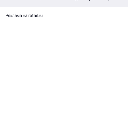
.
Реклама на retail.ru
Тема месяца: Автоматизация на 1С
Войти
картина дня
темы
новости
материалы
видео
события