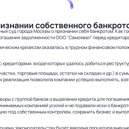
признании собственного банкрот
ный суд города Москвы о признании себя банкротом. Как г
погашения задолженности ООО "Самохвал" перед кредитор
омическим кризисом оказалась в трудном финансовом поло
 с кредиторами, входе которых удалось добиться реструкт
стки, торговые площади, остатки на складах и др.) в сум
их реализация позволила компании успешно выполнять, взя
оворы с группой банков о выделении кредита для погашен
инимаемых компанией усилий и не подавали иски о банкро
ацию под собственным контролем, сохранить бизнес и выпо
вующему законодательству будет введена процедура внешн