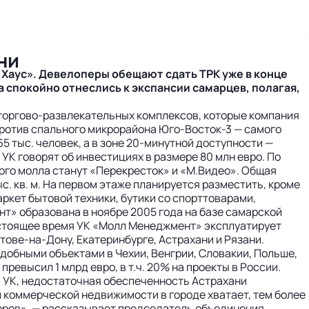
ни
Хаус». Девелоперы обещают сдать ТРК уже в конце
а спокойно отнеслись к экспансии самарцев, полагая,
 торгово-развлекательных комплексов, которые компания
апротив спального микрорайона Юго-Восток-3 — самого
5 тыс. человек, а в зоне 20-минутной доступности —
 УК говорят об инвестициях в размере 80 млн евро. По
ого молла станут «Перекресток» и «М.Видео». Общая
ыс. кв. м. На первом этаже планируется разместить, кроме
аркет бытовой техники, бутики со спорттоварами,
т» образована в ноябре 2005 года на базе самарской
настоящее время УК «Молл Менеджмент» эксплуатирует
тове-на-Дону, Екатеринбурге, Астрахани и Рязани.
добными объектами в Чехии, Венгрии, Словакии, Польше,
ревысил 1 млрд евро, в т.ч. 20% на проекты в России.
а УК, недостаточная обеспеченность Астрахани
 коммерческой недвижимости в городе хватает, тем более
оров», — рассказывает председатель объединения