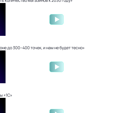
ть количество магазинов к 2030 году»
не до 300–400 точек, и нам не будет тесно»
ы «1С»