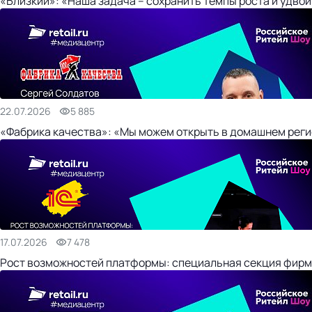
«Близкий»: «Наша задача – сохранить темпы роста и удвои
22.07.2026
5 885
«Фабрика качества»: «Мы можем открыть в домашнем регио
17.07.2026
7 478
Рост возможностей платформы: специальная секция фирм