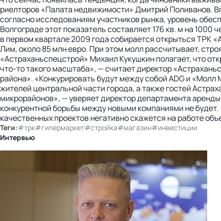
риелторов «Палата недвижимости» Дмитрий Поливанов. Впр
согласно исследованиям участников рынка, уровень обесп
Волгограде этот показатель составляет 176 кв. м на 1000 
в первом квартале 2009 года собирается открыться ТРК «A
Лим, около 85 млн евро. При этом молл рассчитывает, стро
«Астраханьспецстрой» Михаил Кукушкин полагает, что откры
что-то такого масштаба», — считает директор «Астраханьс
района». «Конкурировать будут между собой ADG и «Молл 
жителей центральной части города, а также гостей Астра
микрорайонов», — уверяет директор департамента аренды 
конкурентной борьбы между новыми компаниями не будет. 
качественных проектов негативно скажется на работе объ
Теги:
#трк
#гипермаркет
#стройка
#магазин
#инвестиции
Интервью