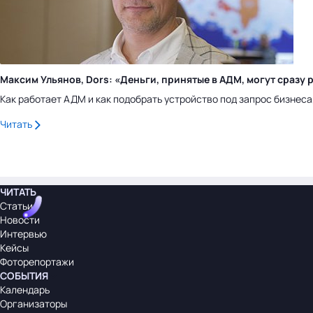
Максим Ульянов, Dors: «Деньги, принятые в АДМ, могут сраз
Как работает АДМ и как подобрать устройство под запрос бизнес
Читать
ЧИТАТЬ
Статьи
Новости
Интервью
Кейсы
Фоторепортажи
СОБЫТИЯ
Календарь
Организаторы