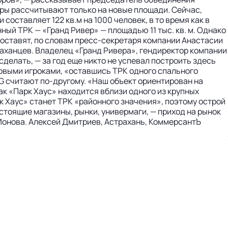
еры рассчитывают только на новые площади. Сейчас,
ставляет 122 кв.м на 1000 человек, в то время как в
ный ТРК — «Гранд Ривер» — площадью 11 тыс. кв. м. Однако
составят, по словам пресс-секретаря компании Анастасии
траханцев. Владелец «Гранд Ривера», гендиректор компании
сделать, — за год еще никто не успевал построить здесь
новыми игроками, «оставшись ТРК одного спального
G считают по-другому. «Наш объект ориентирован на
к «Парк Хаус» находится вблизи одного из крупных
 Хаус» станет ТРК «районного значения», поэтому острой
стоящие магазины, рынки, универмаги, — приход на рынок
 Ионова. Алексей Дмитриев, Астрахань, КоммерсантЪ