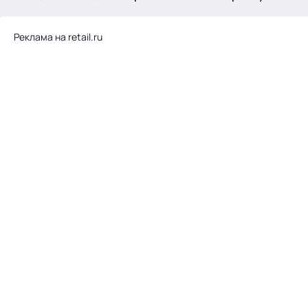
.
Реклама на retail.ru
Тема месяца: Автоматизация на 1С
Войти
картина дня
темы
новости
материалы
видео
события