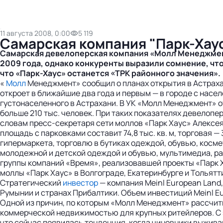
11 августа 2008, 0:00
5 119
Самарская компания "Парк-Хаус
Самарская девелоперская компания «Молл Менеджмент»
2009 года, однако конкуренты выразили сомнение, что
что «Парк-Хаус» останется «ТРК районного значения».
«
Молл
Менеджмент» сообщил о планах открытия в Астрахан
откроет в ближайшие два года и первым — в городе с нас
густонаселенного в Астрахани. В УК «Молл Менеджмент» от
больше 210 тыс. человек. При таких показателях девелопер
словам пресс-секретаря сети моллов «Парк Хаус» Алексе
площадь с парковками составит 74,8 тыс. кв. м, торговая —
гипермаркета, торговлю в бутиках одеждой, обувью, косме
молодежной и детской одеждой и обувью, мультимедиа, ра
группы компаний «Время», реализовавшей проекты «Парк Х
моллы «Парк Хаус» в Волгограде, Екатеринбурге и Тольятти
Стратегический
инвестор
— компания Meinl European Land
Румынии и странах Прибалтики. Объем инвестиций Meinl Eur
Одной из причин, по которым «Молл Менеджмент» рассчит
коммерческой недвижимостью для крупных ритейлеров. С э
что сейчас появилась тенденция, когда чиновники выжив