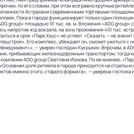
очем, по его словам, при этом все равно крупные ритейл
еченности Астрахани современными торговыми площадями со
человек. Пока в городе функционирует только один полноцен
DG group» площадью 91 тыс. кв. м. Вложения «ADG group» 
ясь напротив ж/д вокзала, на зону проживания 410 тыс. ас
ться в срок «Парк Хаус» не успеет. «Сказать — не значит 
пецстроя». Его комплекс, убеждает он, сможет ужиться с 
Менеджмент»», — уверен господин Кукушкин. Впрочем, в AD
хани, прибывающих железнодорожным транспортом, тогда ка
компании ADG group Светлана Ионова. По ее мнению, «Парк
«Основная доля ритейла в городе приходится на отдельно 
ектов именно этого, старого формата», — уверена госпожа