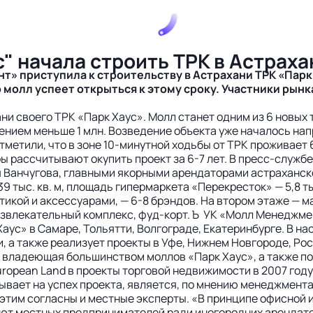
" начала строить ТРК в Астраха
 приступила к строительству в Астрахани ТРК «Парк 
 молл успеет открыться к этому сроку. Участники рынк
и своего ТРК «Парк Хаус». Молл станет одним из 6 новых
елением меньше 1 млн. Возведение объекта уже началось н
метили, что в зоне 10-минутной ходьбы от ТРК проживает 6
ы рассчитывают окупить проект за 6-7 лет. В пресс-службе
я Ванчугова, главными якорными арендаторами астраханск
 39 тыс. кв. м, площадь гипермаркета «Перекресток» — 5,8 т
тикой и аксессуарами, — 6-8 брэндов. На втором этаже — м
звлекательный комплекс, фуд-корт. Ъ УК «Молл Менеджмен
аус» в Самаре, Тольятти, Волгограде, Екатеринбурге. В 
, а также реализует проекты в Уфе, Нижнем Новгороде, Рос
, владеющая большинством моллов «Парк Хаус», а также по
opean Land в проекты торговой недвижимости в 2007 году п
ывает на успех проекта, является, по мнению менеджмент
тим согласны и местные эксперты. «В принципе офисной и
ают местных предпринимателей ради иногородних арендат