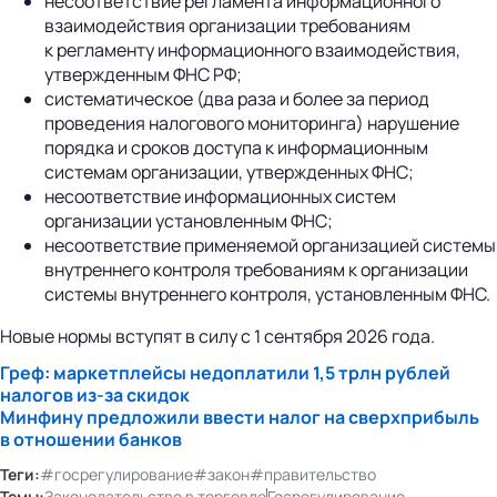
несоответствие регламента информационного
взаимодействия организации требованиям
к регламенту информационного взаимодействия,
утвержденным ФНС РФ;
систематическое (два раза и более за период
проведения налогового мониторинга) нарушение
порядка и сроков доступа к информационным
системам организации, утвержденных ФНС;
несоответствие информационных систем
организации установленным ФНС;
несоответствие применяемой организацией системы
внутреннего контроля требованиям к организации
системы внутреннего контроля, установленным ФНС.
Новые нормы вступят в силу с 1 сентября 2026 года.
Греф: маркетплейсы недоплатили 1,5 трлн рублей
налогов
из-за
скидок
Минфину предложили ввести налог на сверхприбыль
в отношении банков
Теги:
#госрегулирование
#закон
#правительство
Темы:
Законодательство в торговле
Госрегулирование