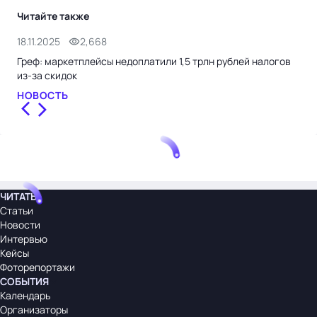
Читайте также
18.11.2025
2,668
12.
Греф: маркетплейсы недоплатили 1,5 трлн рублей налогов
Мин
из-за скидок
отн
НОВОСТЬ
НО
ЧИТАТЬ
Статьи
Новости
Интервью
Кейсы
Фоторепортажи
СОБЫТИЯ
Календарь
Организаторы