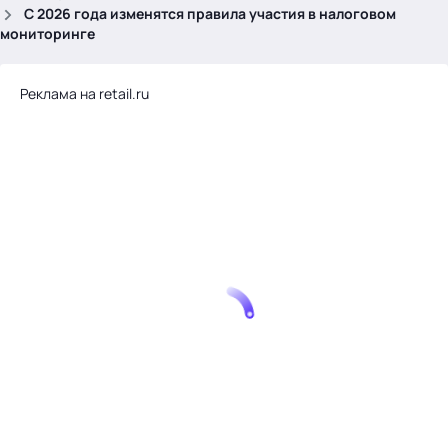
.
С 2026 года изменятся правила участия в налоговом
мониторинге
Реклама на retail.ru
Тема месяца: Автоматизация на 1С
Войти
картина дня
темы
новости
материалы
видео
события