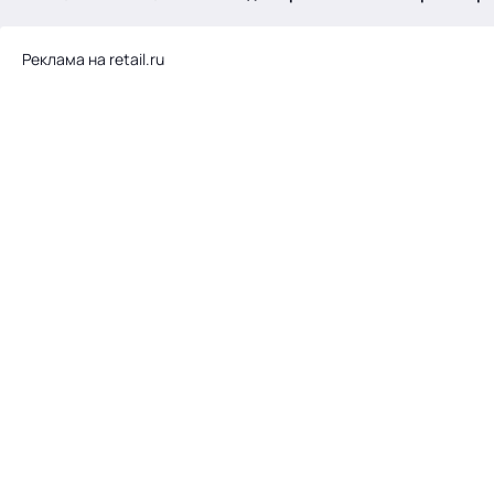
.
Реклама на retail.ru
Тема месяца: Автоматизация на 1С
Войти
картина дня
темы
новости
материалы
видео
события