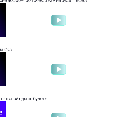
не до 300–400 точек, и нам не будет тесно»
ы «1С»
 готовой еды не будет»