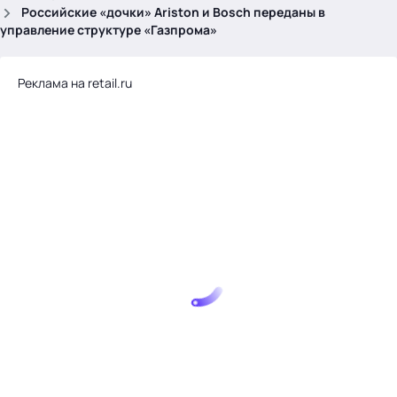
.
Российские «дочки» Ariston и Bosch переданы в
управление структуре «Газпрома»
Реклама на retail.ru
Тема месяца: Автоматизация на 1С
Войти
картина дня
темы
новости
материалы
видео
события