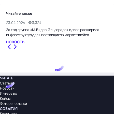
Читайте также
23.04.2024
3,324
19.
За год группа «М.Видео-Эльдорадо» вдвое расширила
Про
инфраструктуру для поставщиков маркетплейса
Ген
НОВОСТЬ
НО
ЧИТАТЬ
Статьи
Новости
Интервью
Кейсы
Фоторепортажи
СОБЫТИЯ
Календарь