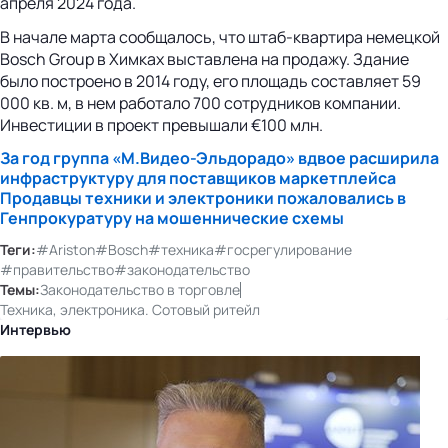
апреля 2024 года.
В начале марта сообщалось, что штаб-квартира немецкой
Bosch Group в Химках выставлена на продажу. Здание
было построено в 2014 году, его площадь составляет 59
000 кв. м, в нем работало 700 сотрудников компании.
Инвестиции в проект превышали €100 млн.
За год группа «М.Видео-Эльдорадо» вдвое расширила
инфраструктуру для поставщиков маркетплейса
Продавцы техники и электроники пожаловались в
Генпрокуратуру на мошеннические схемы
Теги:
#Ariston
#Bosch
#техника
#госрегулирование
#правительство
#законодательство
Темы:
Законодательство в торговле
Техника, электроника. Сотовый ритейл
Интервью