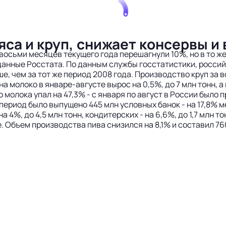
са и круп, снижает консервы и 
 восьми месяцев текущего года перешагнули 10%, но в то ж
 данные Росстата. По данным службы госстатистики, росси
ьше, чем за тот же период 2008 года. Производство круп за 
 молоко в январе-августе вырос на 0,5%, до 7 млн тонн, а 
 молока упал на 47,3% - с января по август в России было 
 период было выпущено 445 млн условных банок - на 17,8% 
 4%, до 4,5 млн тонн, кондитерских - на 6,6%, до 1,7 млн т
ьше. Объем производства пива снизился на 8,1% и составил 7