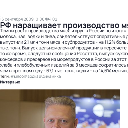
16 сентября 2009, 0:00
4 021
РФ наращивает производство мя
Темпы роста производства мяса и круп в России по итогам
молока, чая, водки и пива, свидетельствуют оперативные
выпустили 2,1 млн тонн мяса и субпродуктов - на 11,2% бол
тыс. тонн. Выпуск цельномолочной продукции в пересчете на
то же время, следует из сообщения Росстата, выпуск сухого
консервов и пресервов из морепродуктов в России за этот
хлеба и хлебобулочных изделий за 8 месяцев сократилось на
чем в прошлом году - 67,1 тыс. тонн, водки - на 14,6% мен
Теги:
#мясо
#водка
#динамика
Интервью