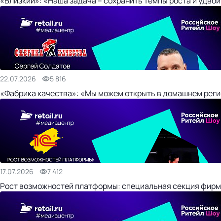
«Близкий»: «Наша задача – сохранить темпы роста и удвои
22.07.2026
5 816
«Фабрика качества»: «Мы можем открыть в домашнем регио
17.07.2026
7 412
Рост возможностей платформы: специальная секция фирм