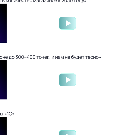
ть количество магазинов к 2030 году»
не до 300–400 точек, и нам не будет тесно»
ы «1С»