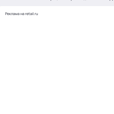
.
Реклама на retail.ru
Тема месяца: Автоматизация на 1С
Войти
картина дня
темы
новости
материалы
видео
события