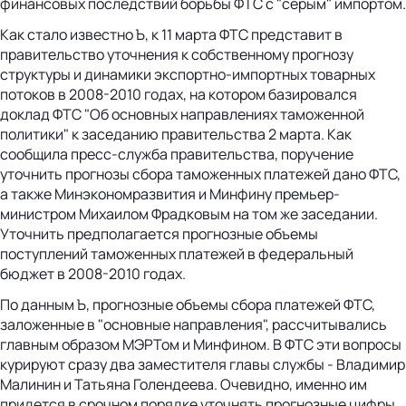
финансовых последствий борьбы ФТС с "серым" импортом.
Как стало известно Ъ, к 11 марта ФТС представит в
правительство уточнения к собственному прогнозу
структуры и динамики экспортно-импортных товарных
потоков в 2008-2010 годах, на котором базировался
доклад ФТС "Об основных направлениях таможенной
политики" к заседанию правительства 2 марта. Как
сообщила пресс-служба правительства, поручение
уточнить прогнозы сбора таможенных платежей дано ФТС,
а также Минэкономразвития и Минфину премьер-
министром Михаилом Фрадковым на том же заседании.
Уточнить предполагается прогнозные объемы
поступлений таможенных платежей в федеральный
бюджет в 2008-2010 годах.
По данным Ъ, прогнозные объемы сбора платежей ФТС,
заложенные в "основные направления", рассчитывались
главным образом МЭРТом и Минфином. В ФТС эти вопросы
курируют сразу два заместителя главы службы - Владимир
Малинин и Татьяна Голендеева. Очевидно, именно им
придется в срочном порядке уточнять прогнозные цифры