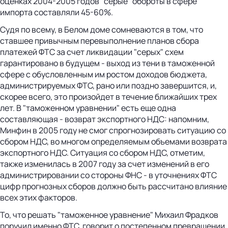
оценках 2004-2005 годов "серые" обороты в сфере
импорта составляли 45-60%.
Судя по всему, в Белом доме сомневаются в том, что
ставшее привычным перевыполнение планов сбора
платежей ФТС за счет ликвидации "серых" схем
гарантировано в будущем - выход из тени в таможенной
сфере с обусловленным им ростом доходов бюджета,
администрируемых ФТС, рано или поздно завершится, и,
скорее всего, это произойдет в течение ближайших трех
лет. В "таможенном уравнении" есть еще одна
составляющая - возврат экспортного НДС: напомним,
Минфин в 2005 году не смог спрогнозировать ситуацию со
сбором НДС, во многом определяемым объемами возврата
экспортного НДС. Ситуация со сбором НДС, отметим,
также изменилась в 2007 году за счет изменений в его
администрировании со стороны ФНС - в уточнениях ФТС
цифр прогнозных сборов должно быть рассчитано влияние
всех этих факторов.
То, что решать "таможенное уравнение" Михаил Фрадков
поручил именно ФТС, говорит о постепенном превращении