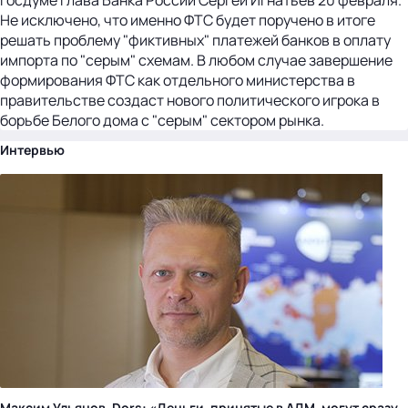
Не исключено, что именно ФТС будет поручено в итоге
решать проблему "фиктивных" платежей банков в оплату
импорта по "серым" схемам. В любом случае завершение
формирования ФТС как отдельного министерства в
правительстве создаст нового политического игрока в
борьбе Белого дома с "серым" сектором рынка.
Интервью
Максим Ульянов, Dors: «Деньги, принятые в АДМ, могут сразу