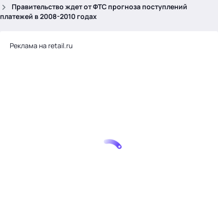
.
Правительство ждет от ФТС прогноза поступлений
платежей в 2008-2010 годах
Реклама на retail.ru
Тема месяца: Автоматизация на 1С
Войти
картина дня
темы
новости
материалы
видео
события