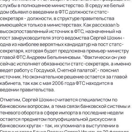
службы в полноценное министерство. В среду же Белый
дом объявил о введении в ФТС должности статс-
секретаря - должности, в структуре правительства
имеющейся только в министерствах. Как рассказал Ъ
высокопоставленный источник в ФТС, назначенный на
пост замруководителя этого ведомства Сергей Шохин -
одна из наиболее вероятных кандидатур на пост статс-
секретаря, которая будет предложена премьер-министру
главой ФТС Андреем Бельяниновым. "Фактически он уже
сейчас исполняет обязанности статс-секретаря, а именно
ведет работу с Госдумой, Счетной палатой",- пояснил
источник. Но окончательное решение остается за главой
кабинета, так как с мая 2006 года ФТС находится в
ведении правительства.
Отметим, Сергей Шохин считается специалистом по
банковским вопросам, а тема связи банковской системы и
теневого оборота в сфере импорта в последние недели
остается предметом полуофициальной дискуссии в
банковских кругах - так, их упоминал в выступлении в
Госдуме глава Банка России Сергей Игнатьев 20 февраля.