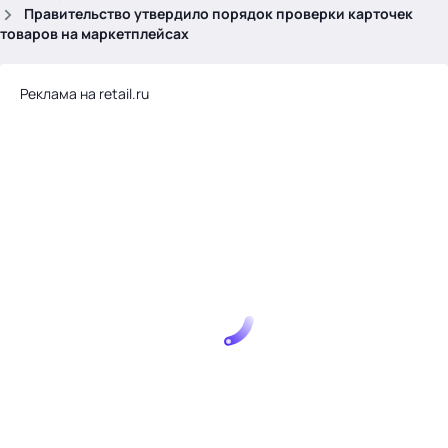
.
Правительство утвердило порядок проверки карточек
товаров на маркетплейсах
Реклама на retail.ru
Тема месяца: Автоматизация на 1С
Войти
картина дня
темы
новости
материалы
видео
события