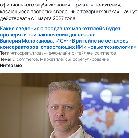
официального опубликования. При этом положения,
касающиеся проверки сведений о товарных знаках, начнут
действовать с 1 марта 2027 года.
Какие сведения о продавцах маркетплейс будет
проверять при заключении договоров
Валерия Молоканова, «1С»: «В ритейле не осталось
консерваторов, отвергающих ИИ и новые технологии»
Теги:
#госрегулиование
#онлайн-ритейл
#e-commerce
Темы:
E-commerce. Маркетплейсы
Госрегулирование
Интервью