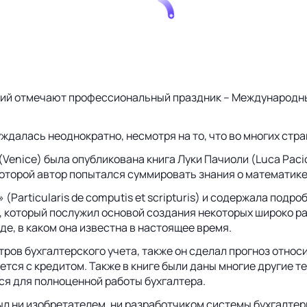
ий отмечают профессиональный праздник – Международный 
алась неоднократно, несмотря на то, что во многих стра
ии (Venice) была опубликована книга Луки Пачиоли (Luca Pa
, в которой автор попытался суммировать знания о математик
 (Particularis de computis et scripturis) и содержала под
д, который послужил основой создания некоторых широко р
де, в каком она известна в настоящее время.
ов бухгалтерского учета, также он сделал прогноз относи
дется с кредитом. Также в книге были даны многие другие 
ся для полноценной работы бухгалтера.
ыл ни изобретателем, ни разработчиком системы бухгалтер