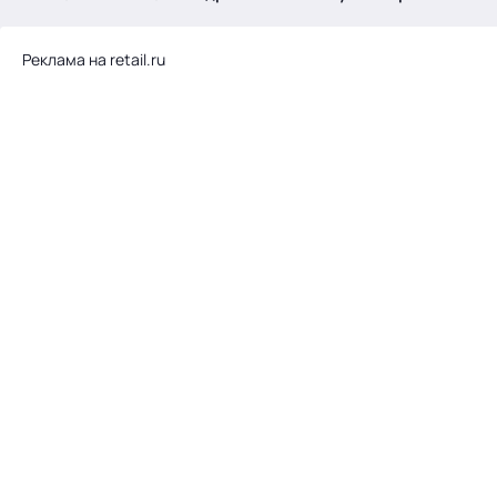
.
Реклама на retail.ru
Тема месяца: Автоматизация на 1С
Войти
картина дня
темы
новости
материалы
видео
события