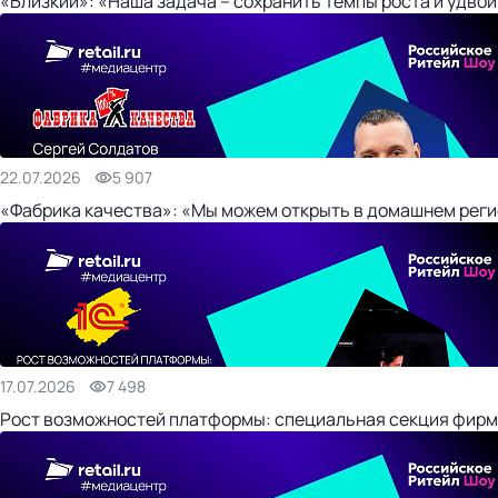
«Близкий»: «Наша задача – сохранить темпы роста и удвои
22.07.2026
5 907
«Фабрика качества»: «Мы можем открыть в домашнем регио
17.07.2026
7 498
Рост возможностей платформы: специальная секция фирм