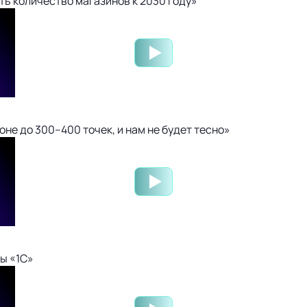
ть количество магазинов к 2030 году»
не до 300–400 точек, и нам не будет тесно»
ы «1С»