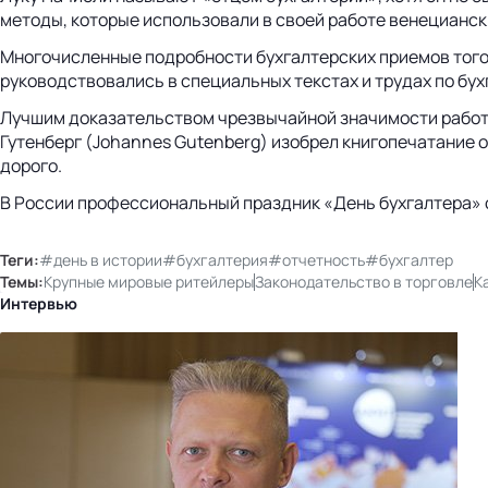
методы, которые использовали в своей работе венецианск
Многочисленные подробности бухгалтерских приемов того
руководствовались в специальных текстах и трудах по бух
Лучшим доказательством чрезвычайной значимости работы Па
Гутенберг (Johannes Gutenberg) изобрел книгопечатание о
дорого.
В России профессиональный праздник «День бухгалтера» 
Теги:
#день в истории
#бухгалтерия
#отчетность
#бухгалтер
Темы:
Крупные мировые ритейлеры
Законодательство в торговле
К
Интервью