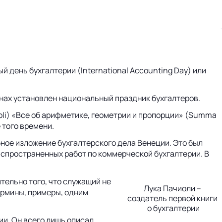
день бухгалтерии (International Accounting Day) или
нах установлен национальный праздник бухгалтеров.
cioli) «Все об арифметике, геометрии и пропорции» (Summa
е того времени.
робное изложение бухгалтерского дела Венеции. Это был
аспространенных работ по коммерческой бухгалтерии. В
тельно того, что служащий не
Лука Пачиоли –
термины, примеры, одним
создатель первой книги
о бухгалтерии
ии. Он всего лишь описал