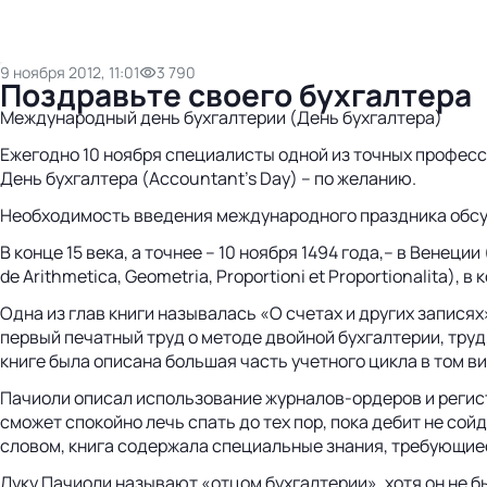
9 ноября 2012, 11:01
3 790
Поздравьте своего бухгалтера
Международный день бухгалтерии (День бухгалтера)
Ежегодно 10 ноября специалисты одной из точных професс
День бухгалтера (Accountant's Day) – по желанию.
Необходимость введения международного праздника обсужд
В конце 15 века, а точнее – 10 ноября 1494 года,– в Венец
de Arithmetica, Geometria, Proportioni et Proportionalita)
Одна из глав книги называлась «О счетах и других записях»
первый печатный труд о методе двойной бухгалтерии, тру
книге была описана большая часть учетного цикла в том ви
Пачиоли описал использование журналов-ордеров и регистр
сможет спокойно лечь спать до тех пор, пока дебит не сой
словом, книга содержала специальные знания, требующие
Луку Пачиоли называют «отцом бухгалтерии», хотя он не б