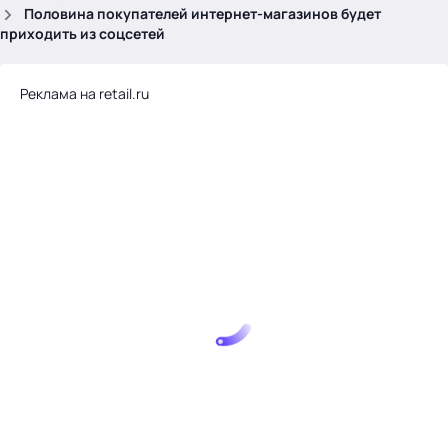
.
Половина покупателей интернет-магазинов будет
приходить из соцсетей
Реклама на retail.ru
Тема месяца: Автоматизация на 1С
Войти
картина дня
темы
новости
материалы
видео
события