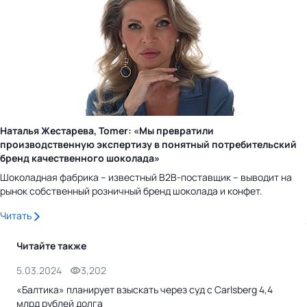
Наталья Жестарева, Tomer: «Мы превратили
производственную экспертизу в понятный потребительский
бренд качественного шоколада»
Шоколадная фабрика – известный B2B-поставщик – выводит на
рынок собственный розничный бренд шоколада и конфет.
Читать
Читайте также
5.03.2024
3,202
21.
«Балтика» планирует взыскать через суд с Carlsberg 4,4
Пив
млрд рублей долга
алк