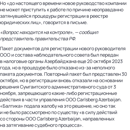
Но «до настоящего времени новое руководство компании
не может приступить к работе по причине неоправданно
затянувшейся процедуры регистрации в реестре
юридических лиц», говорится в письме.
«Вопрос находится на контроле», — сообщил
представитель правительства РФ.
Пакет документов для регистрации нового руководителя
ООО и состава наблюдательного совета был передан
в налоговые органы Азербайджана еще 20 октября 2023
года, но в процедуре было отказано из-за неполного
пакета документов. Повторный пакет был представлен 30
октября, но в регистрации вновь отказали на основании
решения Сумгаитского административного суда от 3
ноября, запрещающего какие-либо регистрационные
действия в части управления ООО Carlsberg Azerbaijan.
«Балтика» подала жалобу на это решение, но оно так
и не было рассмотрено по существу «в силу действий
со стороны ООО Carlsberg Azerbaijan, направленных
на затягивание судебного процесса».