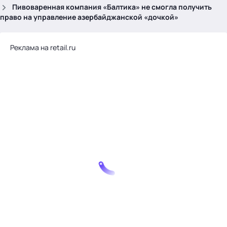
.
Пивоваренная компания «Балтика» не смогла получить
право на управление азербайджанской «дочкой»
Реклама на retail.ru
Тема месяца: Автоматизация на 1С
Войти
картина дня
темы
новости
материалы
видео
события