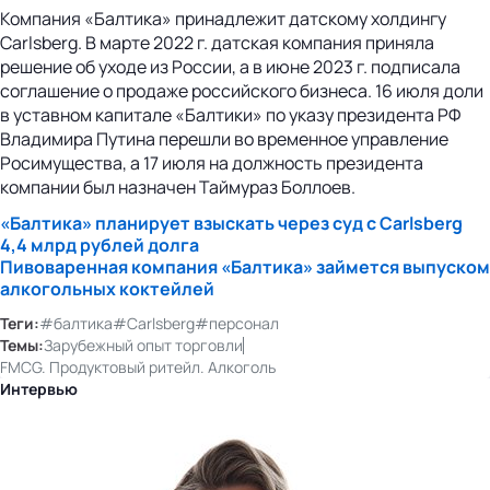
Компания «Балтика» принадлежит датскому холдингу
Carlsberg. В марте 2022 г. датская компания приняла
решение об уходе из России, а в июне 2023 г. подписала
соглашение о продаже российского бизнеса. 16 июля доли
в уставном капитале «Балтики» по указу президента РФ
Владимира Путина перешли во временное управление
Росимущества, а 17 июля на должность президента
компании был назначен Таймураз Боллоев.
«Балтика» планирует взыскать через суд с Carlsberg
4,4 млрд рублей долга
Пивоваренная компания «Балтика» займется выпуском
алкогольных коктейлей
Теги:
#балтика
#Carlsberg
#персонал
Темы:
Зарубежный опыт торговли
FMCG. Продуктовый ритейл. Алкоголь
Интервью