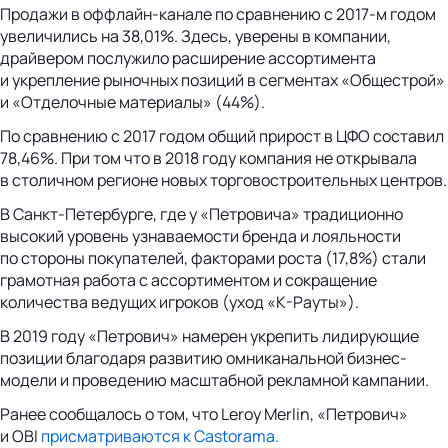
Продажи в оффлайн-канале по сравнению с 2017-м годом
увеличились на 38,01%. Здесь, уверены в компании,
драйвером послужило расширение ассортимента
и укрепление рыночных позиций в сегментах «Общестрой»
и «Отделочные материалы» (44%).
По сравнению с 2017 годом общий прирост в ЦФО составил
78,46%. При том что в 2018 году компания не открывала
в столичном регионе новых торговостроительных центров.
В Санкт-Петербурге, где у «Петровича» традиционно
высокий уровень узнаваемости бренда и лояльности
по стороны покупателей, факторами роста (17,8%) стали
грамотная работа с ассортиментом и сокращение
количества ведущих игроков (уход «К-Рауты»).
В 2019 году «Петрович» намерен укрепить лидирующие
позиции благодаря развитию омниканальной бизнес-
модели и проведению масштабной рекламной кампании.
Ранее сообщалось о том, что Leroy Merlin, «Петрович»
и OBI
присматриваются к Castorama.