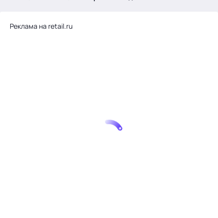
.
Реклама на retail.ru
Тема месяца: Автоматизация на 1С
Войти
картина дня
темы
новости
материалы
видео
события