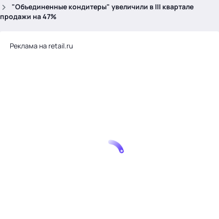
.
"Объединенные кондитеры" увеличили в III квартале
продажи на 47%
Реклама на retail.ru
Тема месяца: Автоматизация на 1С
Войти
картина дня
темы
новости
материалы
видео
события