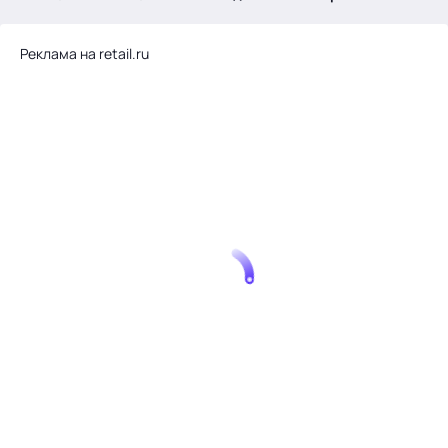
.
Реклама на retail.ru
Тема месяца: Автоматизация на 1С
Войти
картина дня
темы
новости
материалы
видео
события