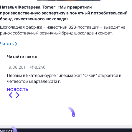
Наталья Жестарева, Tomer: «Мы превратили
производственную экспертизу в понятный потребительский
бренд качественного шоколада»
Шоколадная фабрика – известный B2B-поставщик – выводит на
рынок собственный розничный бренд шоколада и конфет.
Читать
Читайте также
19.08.2011
8,246
13.
Первый в Екатеринбурге гипермаркет "О'Кей" откроется в
С р
четвертом квартале 2012 г.
НО
НОВОСТЬ
ЧИТАТЬ