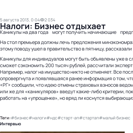
5 августа 2013, 0:04
2 034
Налоги: Бизнес отдыхает
Каникулы на два года могут получить начинающие пред
На стол премьера должны лечь предложения минэкономраз
этому поводу ушел в правительство в пятницу, рассказал
Каникулы для индивидуалов могут быть объявлены уже в 
сможет сэкономить 200 тысяч рублей, рассчитали эксперт
Например, налог на имущество никто не отменяет. Все пос
опровергнута и появлявшаяся ранее информация о том, ч
«РГ» сообщили, что идею отмены страховых взносов ведо
или же для «каникуляров» введут какие-либо критерии, по
работать на «упрощенке», но вряд ли коснутся выбирающ
Теги:
#бизнес
#налоги
#ндс
#старт-ап
#стартап
#малый бизнес
Интервью