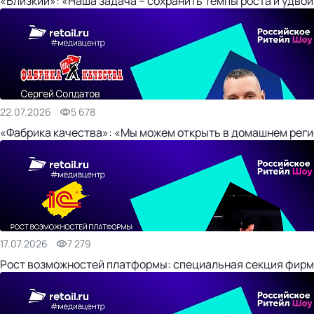
«Близкий»: «Наша задача – сохранить темпы роста и удвои
22.07.2026
5 678
«Фабрика качества»: «Мы можем открыть в домашнем регио
17.07.2026
7 279
Рост возможностей платформы: специальная секция фирм