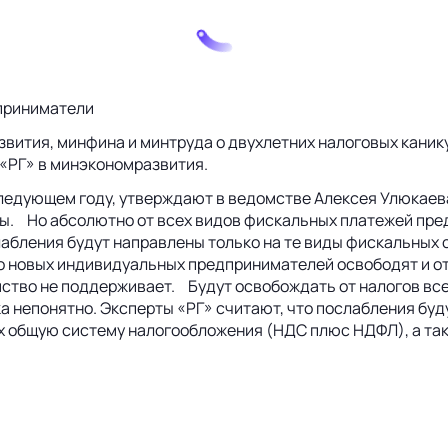
приниматели
вития, минфина и минтруда о двухлетних налоговых каник
и «РГ» в минэкономразвития.
следующем году, утверждают в ведомстве Алексея Улюкаев
ы. Но абсолютно от всех видов фискальных платежей пред
лабления будут направлены только на те виды фискальных с
то новых индивидуальных предпринимателей освободят и о
мство не поддерживает. Будут освобождать от налогов в
ка непонятно. Эксперты «РГ» считают, что послабления буд
их общую систему налогообложения (НДС плюс НДФЛ), а та