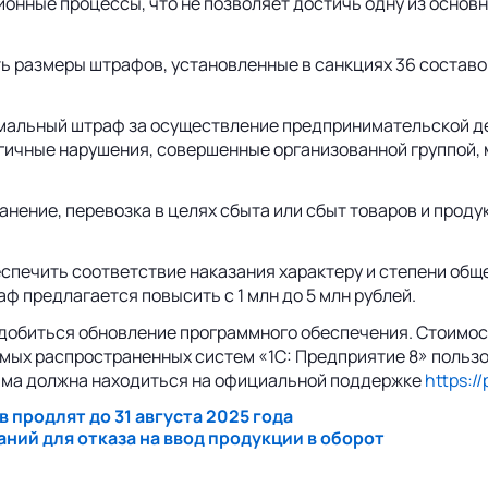
онные процессы, что не позволяет достичь одну из основ
ть размеры штрафов, установленные в санкциях 36 составо
имальный штраф за осуществление предпринимательской де
алогичные нарушения, совершенные организованной группо
нение, перевозка в целях сбыта или сбыт товаров и проду
спечить соответствие наказания характеру и степени общ
 предлагается повысить с 1 млн до 5 млн рублей.
добиться обновление программного обеспечения. Стоимост
мых распространенных систем «1С: Предприятие 8» пользо
амма должна находиться на официальной поддержке
https://
продлят до 31 августа 2025 года
ний для отказа на ввод продукции в оборот