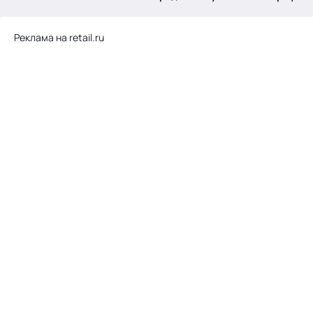
.
Реклама на retail.ru
Тема месяца: Автоматизация на 1С
Войти
картина дня
темы
новости
материалы
видео
события