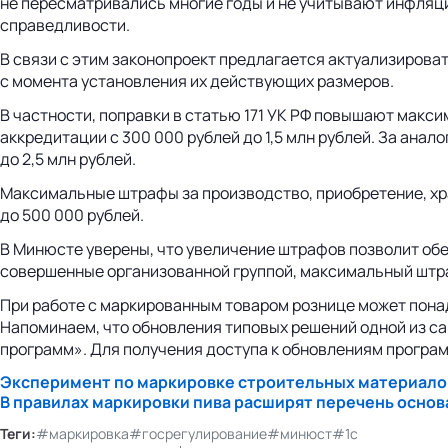
не пересматривались многие годы и не учитывают инфляци
справедливости.
В связи с этим законопроект предлагается актуализирова
с момента установления их действующих размеров.
В частности, поправки в статью 171 УК РФ повышают макс
аккредитации с 300 000 рублей до 1,5 млн рублей. За ан
до 2,5 млн рублей.
Максимальные штрафы за производство, приобретение, хра
до 500 000 рублей.
В Минюсте уверены, что увеличение штрафов позволит обе
совершенные организованной группой, максимальный штраф
При работе с маркированным товаром рознице может пона
Напоминаем, что обновления типовых решений одной из са
программ». Для получения доступа к обновлениям прогр
Эксперимент по маркировке строительных материалов 
В правилах маркировки пива расширят перечень основа
Теги:
#маркировка
#госрегулирование
#минюст
#1с