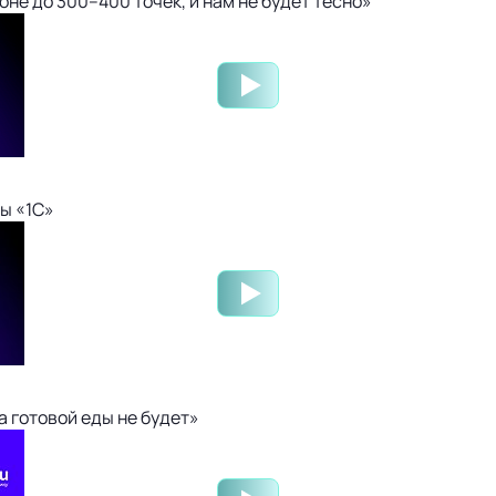
не до 300–400 точек, и нам не будет тесно»
ы «1С»
 готовой еды не будет»