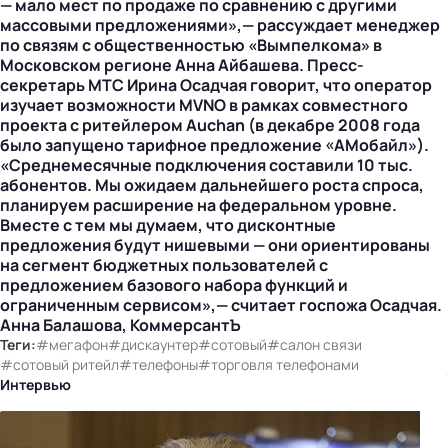
— мало мест по продаже по сравнению с другими
массовыми предложениями»,— рассуждает менеджер
по связям с общественностью «Вымпелкома» в
Московском регионе Анна Айбашева. Пресс-
секретарь МТС Ирина Осадчая говорит, что оператор
изучает возможности MVNO в рамках совместного
проекта с ритейлером Auchan (в декабре 2008 года
было запущено тарифное предложение «АМобайл»).
«Среднемесячные подключения составили 10 тыс.
абонентов. Мы ожидаем дальнейшего роста спроса,
планируем расширение на федеральном уровне.
Вместе с тем мы думаем, что дисконтные
предложения будут нишевыми — они ориентированы
на сегмент бюджетных пользователей с
предложением базового набора функций и
ограниченным сервисом»,— считает госпожа Осадчая.
Анна Балашова, КоммерсантЪ
Теги:
#мегафон
#дискаунтер
#сотовый
#салон связи
#сотовый ритейл
#телефоны
#торговля телефонами
Интервью