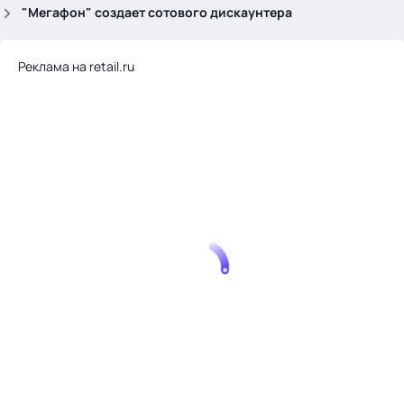
.
"Мегафон" создает сотового дискаунтера
Реклама на retail.ru
Тема месяца: Автоматизация на 1С
Войти
картина дня
темы
новости
материалы
видео
события