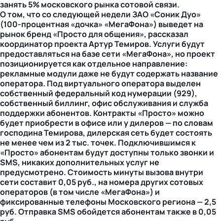
занять 5% московского рынка сотовой связи.
О том, что со следующей недели ЗАО «Соник Дуо»
(100-процентная «дочка» «МегаФона») выведет на
рынок бренд «Просто для общения», рассказал
координатор проекта Артур Темиров. Услуги будут
предоставляться на базе сети «МегаФона», но проект
позиционируется как отдельное направление:
рекламные модули даже не будут содержать название
оператора. Под виртуального оператора выделен
собственный федеральный код нумерации (929),
собственный биллинг, офис обслуживания и служба
поддержки абонентов. Контракты «Просто» можно
будет приобрести в офисе или у дилеров — по словам
господина Темирова, дилерская сеть будет состоять
не менее чем из 2 тыс. точек. Подключившимся к
«Просто» абонентам будут доступны только звонки и
SMS, никаких дополнительных услуг не
предусмотрено. Стоимость минуты вызова внутри
сети составит 0,05 руб., на номера других сотовых
операторов (в том числе «МегаФона») и
фиксированные телефоны Московского региона — 2,5
руб. Отправка SMS обойдется абонентам также в 0,05