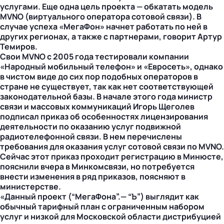
услугами. Еще одна цель проекта — обкатать модель
MVNO (виртуального оператора сотовой связи). В
случае успеха «МегаФон» начнет работать по ней в
других регионах, а также с партнерами, говорит Артур
Темиров.
Свои MVNO с 2005 года тестировали компании
«Народный мобильный телефон» и «Евросеть», однако
в чистом виде до сих пор подобных операторов в
стране не существует, так как нет соответствующей
законодательной базы. В начале этого года министр
связи и массовых коммуникаций Игорь Щеголев
подписал приказ об особенностях лицензирования
деятельности по оказанию услуг подвижной
радиотелефонной связи. В нем перечислены
требования для оказания услуг сотовой связи по MVNO.
Сейчас этот приказ проходит регистрацию в Минюсте,
пояснили вчера в Минкомсвязи, но потребуется
внести изменения в ряд приказов, поясняют в
министерстве.
«Данный проект (“МегаФона”.— “Ъ”) выглядит как
обычный тарифный план с ограниченным набором
услуг и низкой для Московской области дистрибуцией