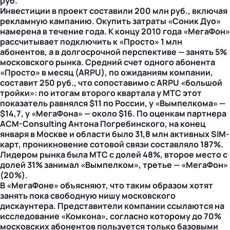
руб.
Инвестиции в проект составили 200 млн руб., включая
рекламную кампанию. Окупить затраты «Соник Дуо»
намерена в течение года. К концу 2010 года «МегаФон»
рассчитывает подключить к «Просто» 1 млн
абонентов, а в долгосрочной перспективе — занять 5%
московского рынка. Средний счет одного абонента
«Просто» в месяц (ARPU), по ожиданиям компании,
составит 250 руб., что сопоставимо с ARPU «большой
тройки»: по итогам второго квартала у МТС этот
показатель равнялся $11 по России, у «Вымпелкома» —
$14,7, у «МегаФона» — около $16. По оценкам партнера
ACM-Consulting Антона Погребинского, на конец
января в Москве и области было 31,8 млн активных SIM-
карт, проникновение сотовой связи составляло 187%.
Лидером рынка была МТС с долей 48%, второе место с
долей 31% занимал «Вымпелком», третье — «МегаФон»
(20%).
В «МегаФоне» объясняют, что таким образом хотят
занять пока свободную нишу московского
дискаунтера. Представители компании ссылаются на
исследование «Комкона», согласно которому до 70%
московских абонентов пользуется только базовыми