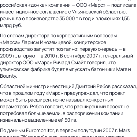
российская «дочка» компании — ООО «Марс» — подписала
инвестиционное соглашение с Ульяновской областью,
речь шла о производстве 35 000 т в год и вложениях 1,55
млрд руб.
По словам директора по корпоративным вопросам
«Марса» Ларисы Иноземцевой, кондитерское
производство запустят поэтапно: первую очередь — в
2009 г., вторую — в 2010 г. В сентябре 2007 г. генеральный
директор ООО «Марс» Ричард Смайт говорил, что
ульяновская фабрика будет выпускать батончики Mars и
Bounty.
Областной министр инвестиций Дмитрий Рябов рассказал,
что в прошлом году «Марс» предупреждал, что проект
может быть расширен, но не называл конкретных
параметров. Рябов говорит, что расширенный проект не
потребовал больше земли, в распоряжении компании
изначально выделенные ей 50 га.
По данным Euromonitor, в первом полугодии 2007 г. Mars
занимал 7% российского шоколадного рынка, уступая