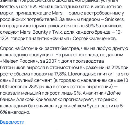
Nestle: у нее 16%. Но из шоколадных батончиков четыре
марки, принадлежащие Mars, — самые востребованные у
российских потребителей. За явным лидером — Snickers,
на продажи которых приходится около 30% батончиков,
следуют Mars, Bounty и Twix, доля каждого бренда — 10-
12%, говорит аналитик «Финама» Сергей Фильченков.
Спрос на батончики растет быстрее, чем на любую другую
шоколадную продукцию. На рынке шоколада, по данным
«Nielsen Россия», за 2007 г. доля производства
батончиков выросла в стоимостном выражении на 21% при
росте объема продаж на 17,8%. Шоколадные плитки — а это
самый крупный сегмент (в городах с населением свыше 10
000 человек 28% рынка в стоимостном выражении) —
показали меньший прирост, лишь 9%. Аналитик «Дойче
банка» Алексей Кривошапко прогнозирует, что рынок
шоколадных батончиков в дальнейшем будет расти на 5-
6% ежегодно.
Ведомости