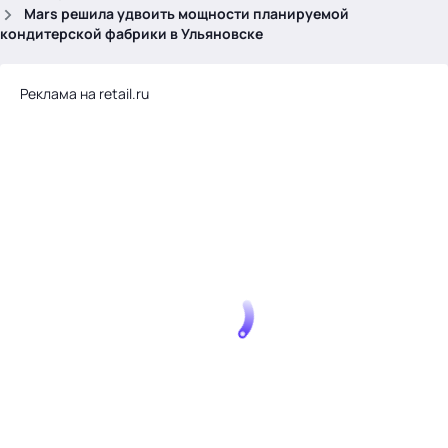
.
Mars решила удвоить мощности планируемой
кондитерской фабрики в Ульяновске
Реклама на retail.ru
Тема месяца: Автоматизация на 1С
Войти
картина дня
темы
новости
материалы
видео
события