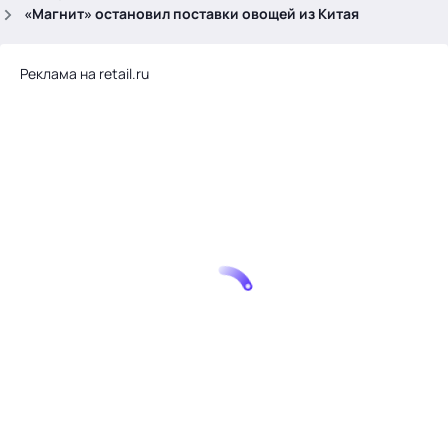
.
«Магнит» остановил поставки овощей из Китая
Реклама на retail.ru
Тема месяца: Автоматизация на 1С
Войти
картина дня
темы
новости
материалы
видео
события