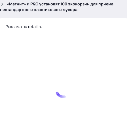
.
«Магнит» и P&G установят 100 экокорзин для приема
нестандартного пластикового мусора
Реклама на retail.ru
Тема месяца: Автоматизация на 1С
Войти
картина дня
темы
новости
материалы
видео
события