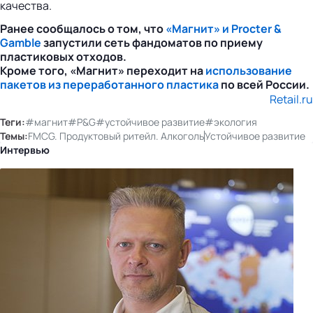
качества.
Ранее сообщалось о том, что
«Магнит» и Procter &
Gamble
запустили сеть фандоматов по приему
пластиковых отходов.
Кроме того, «Магнит» переходит на
использование
пакетов из переработанного пластика
по всей России.
Retail.ru
Теги:
#магнит
#P&G
#устойчивое развитие
#экология
Темы:
FMCG. Продуктовый ритейл. Алкоголь
Устойчивое развитие
Интервью