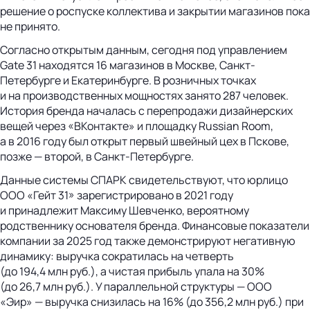
решение о роспуске коллектива и закрытии магазинов пока
не принято.
Согласно открытым данным, сегодня под управлением
Gate 31 находятся 16 магазинов в Москве, Санкт-
Петербурге и Екатеринбурге. В розничных точках
и на производственных мощностях занято 287 человек.
История бренда началась с перепродажи дизайнерских
вещей через «ВКонтакте» и площадку Russian Room,
а в 2016 году был открыт первый швейный цех в Пскове,
позже — второй, в Санкт-Петербурге.
Данные системы СПАРК свидетельствуют, что юрлицо
ООО «Гейт 31» зарегистрировано в 2021 году
и принадлежит Максиму Шевченко, вероятному
родственнику основателя бренда. Финансовые показатели
компании за 2025 год также демонстрируют негативную
динамику: выручка сократилась на четверть
(до 194,4 млн руб.), а чистая прибыль упала на 30%
(до 26,7 млн руб.). У параллельной структуры — ООО
«Эир» — выручка снизилась на 16% (до 356,2 млн руб.) при