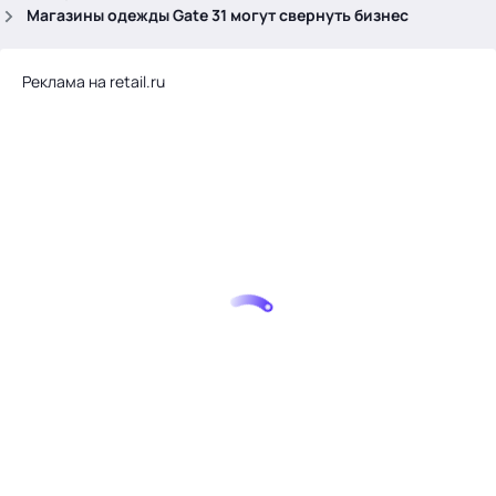
.
Магазины одежды Gate 31 могут свернуть бизнес
Реклама на retail.ru
Тема месяца: Автоматизация на 1С
Войти
картина дня
темы
новости
материалы
видео
события