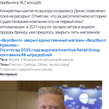
прибыли в 18,7 млн руб.
Конкретных шагов по выходу из кризиса Денис Шевченко
пока не раскрыл. Отметим, что за десятилетнюю историю
существования компании это не первый опыт
оптимизации: в 2017 году из-за просчетов в модели
продаж бренду уже пришлось закрыть пять магазинов.
«ВкусВилл» закрыл единственный магазин «ВкусВилл
Красиво»
По итогам 2025 года выручка Inventive Retail Group
составила 88 млрд рублей
Теги:
#Gate 31
#закрытие магазина
#одежда
Темы:
Fashion. Одежда. Обувь. Аксессуары
Открытия и закрытия магазинов
Интервью