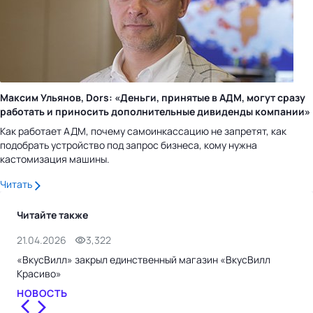
Максим Ульянов, Dors: «Деньги, принятые в АДМ, могут сразу
работать и приносить дополнительные дивиденды компании»
Как работает АДМ, почему самоинкассацию не запретят, как
подобрать устройство под запрос бизнеса, кому нужна
кастомизация машины.
Читать
Читайте также
21.04.2026
3,322
21.
«ВкусВилл» закрыл единственный магазин «ВкусВилл
По 
Красиво»
сос
НОВОСТЬ
НО