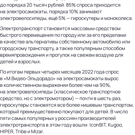
до порядка 20 тысяч рублей. 85% спроса приходится
на электросамокаты, порядка 10% занимают
электровелосипеды, ещё 5% — гироскутеры и моноколеса.
Электротранспорт становится массовым средством
быстрого перемещения по городу или за его пределами
в качестве альтернативы собственному автомобилю или
городскому транспорту, а также популярным способом
времяпровождения и прогулок на свежем воздухе для
детей и взрослых.
По итогам первых четырех месяцев 2022 года спрос
в «М.Видео-Эльдорадо» на электросамокаты вырос
в количественном выражении более чем на 90%,
на электровелосипеды (классическое транспортное
средство, но с электромотором) — почти в шесть раз,
гироскутеры становятся все более нишевым транспортом,
который преимущественно покупают для детей. В число
пяти самых популярных у россиян производителей
электротранспорта в этом году вошли: IconBIT, Kugoo,
HIPER, Tribe и Mizar.