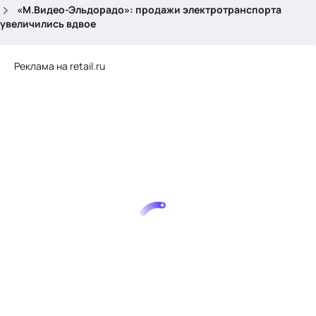
.
«М.Видео-Эльдорадо»: продажи электротранспорта
увеличились вдвое
Реклама на retail.ru
Тема месяца: Автоматизация на 1С
Войти
картина дня
темы
новости
материалы
видео
события