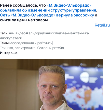
Ранее сообщалось, что
«М.Видео-Эльдорадо»
объявлила об изменении структуры управления
.
Сеть «М.Видео-Эльдорадо» вернула рассрочку
и
снизила цены на товары.
Retail.ru
Теги:
#м.видео
#эльдорадо
#исследование
#техника
#покупатели
Темы:
Исследования и рейтинги
Техника, электроника. Сотовый ритейл
Интервью